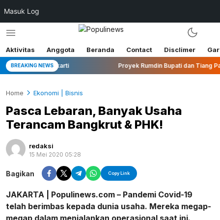
Masuk Log
Aktivitas
Anggota
Beranda
Contact
Disclimer
Gar
Nyawiji Makarti
Proyek Rumdin Bupati dan Tiang Pancang 
BREAKING NEWS
Home
Ekonomi | Bisnis
Pasca Lebaran, Banyak Usaha
Terancam Bangkrut & PHK!
redaksi
15 Mei 2020 05:28
Bagikan
Copy Link
JAKARTA | Populinews.com – Pandemi Covid-19
telah berimbas kepada dunia usaha. Mereka megap-
megap dalam menjalankan operasional saat ini.