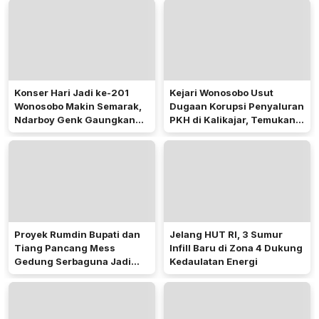
Konser Hari Jadi ke-201
Kejari Wonosobo Usut
Wonosobo Makin Semarak,
Dugaan Korupsi Penyaluran
Ndarboy Genk Gaungkan
PKH di Kalikajar, Temukan
Nyawiji Makarti
Hampir 600 Kartu ATM
Penerima Manfaat
Proyek Rumdin Bupati dan
Jelang HUT RI, 3 Sumur
Tiang Pancang Mess
Infill Baru di Zona 4 Dukung
Gedung Serbaguna Jadi
Kedaulatan Energi
Sorotan Publik