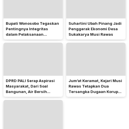
Bupati Wonosobo Tegaskan
Suhartini Ubah Pinang Jadi
Pentingnya Integritas
Penggerak Ekonomi Desa
dalam Pelaksanaan
Sukakarya Musi Rawas
Pilkades 2026
DPRD PALI Serap Aspirasi
Jum’at Keramat, Kejari Musi
Masyarakat, Dari Soal
Rawas Tetapkan Dua
Bangunan, Air Bersih
Tersangka Dugaan Korupsi
Hingga Pergub Seismik
Dana PSR