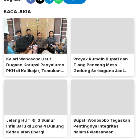
BACA JUGA
Kejari Wonosobo Usut
Proyek Rumdin Bupati dan
Dugaan Korupsi Penyaluran
Tiang Pancang Mess
PKH di Kalikajar, Temukan
Gedung Serbaguna Jadi
Hampir 600 Kartu ATM
Sorotan Publik
Penerima Manfaat
Jelang HUT RI, 3 Sumur
Bupati Wonosobo Tegaskan
Infill Baru di Zona 4 Dukung
Pentingnya Integritas
Kedaulatan Energi
dalam Pelaksanaan
Pilkades 2026