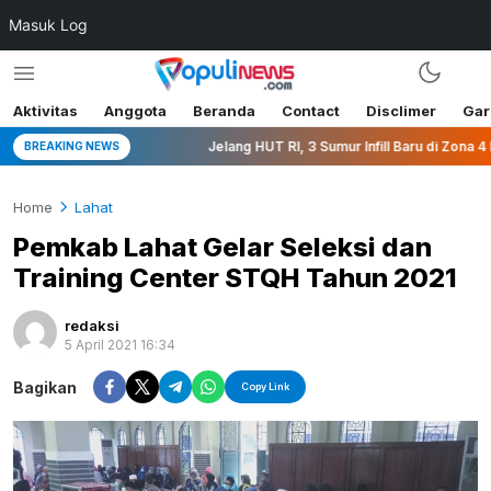
Masuk Log
Aktivitas
Anggota
Beranda
Contact
Disclimer
Gar
ublik
Jelang HUT RI, 3 Sumur Infill Baru di Zona 4 Dukung K
BREAKING NEWS
Home
Lahat
Pemkab Lahat Gelar Seleksi dan
Training Center STQH Tahun 2021
redaksi
5 April 2021 16:34
Bagikan
Copy Link