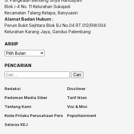
Jl. Pangkalan Benteng Griya Handayani
Blok i-4 No. 11 Kelurahan Sukajadi
Kecamatan Talang Kelapa, Banyuasin
Alamat Badan Hukum :
Perum Bukit Sejhtara Blok BJ No.04 RT.012/RW.004
Kelurahan Karang Jaya, Gandus Palembang
ARSIP
Arsip
PENCARIAN
Cari
untuk:
Redaksi
Disclimer
Pedoman Media Siber
Tarif Iklan
Tentang Kami
Visi & Misi
Kode Prilaku Perusahaan Pers
Populitainment
Selaras KEJ