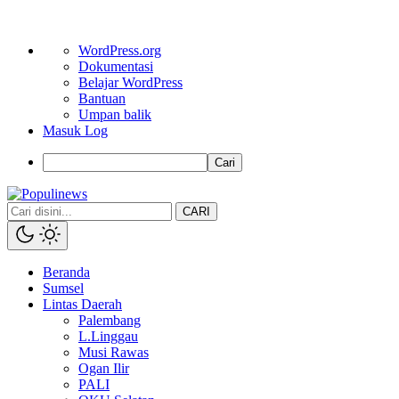
Tentang
WordPress.org
WordPress
Dokumentasi
Belajar WordPress
Bantuan
Umpan balik
Masuk Log
Cari
CARI
Beranda
Sumsel
Lintas Daerah
Palembang
L.Linggau
Musi Rawas
Ogan Ilir
PALI