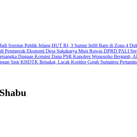
adi Sorotan Publik
Jelang HUT RI, 3 Sumur Infill Baru di Zona 4 Du
Jadi Penggerak Ekonomi Desa Sukakarya Musi Rawas
DPRD PALI Serap
Tersangka Dugaan Korupsi Dana PSR
Kapolres Wonosobo Berganti, A
gan Sisir KHDTK Benakat, Lacak Koridor Gajah Sumatera
Pertamin
 Shabu