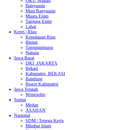
OKU Selatan
Banyuasin
Musi Banyuasin
Muara Enim
Tanjung Enim
Lahat
Kepri | RIau
Kepulauan Riau
Bintan
Tanjungpinang
Natuna
Jawa Barat
DKI_JAKARTA
Bekasi
Kabupaten_BEKASI
Bandung
Bogor Kabupaten
Jawa Tengah
Wonosobo
Sumut
Medan
ASAHAN
Nasional
SDM | Tenega Kerja
Mimbar Islam