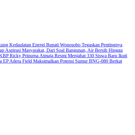
kung Kedaulatan Energi
Bupati Wonosobo Tegaskan Pentingnya
 Aspirasi Masyarakat, Dari Soal Bangunan, Air Bersih Hingga
KBP Ricky Pripurna Atmaja Resmi Menjabat
330 Siswa Baru Ikuti
a EP Adera Field Maksimalkan Potensi Sumur BNG-080 Berkat