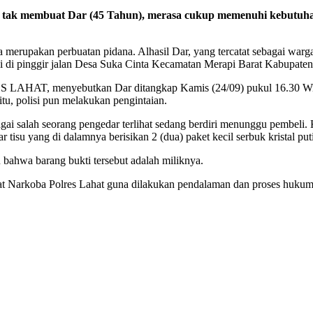
a tak membuat Dar (45 Tahun), merasa cukup memenuhi kebutuhan
 merupakan perbuatan pidana. Alhasil Dar, yang tercatat sebagai war
li di pinggir jalan Desa Suka Cinta Kecamatan Merapi Barat Kabupaten
AHAT, menyebutkan Dar ditangkap Kamis (24/09) pukul 16.30 Wib. P
itu, polisi pun melakukan pengintaian.
bagai salah seorang pengedar terlihat sedang berdiri menunggu pembeli.
ar tisu yang di dalamnya berisikan 2 (dua) paket kecil serbuk kristal put
u bahwa barang bukti tersebut adalah miliknya.
 Sat Narkoba Polres Lahat guna dilakukan pendalaman dan proses huku