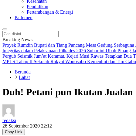
Kesehatan
Pendidikan
Pertambangan & Energi
Parlemen
Breaking News
Proyek Rumdin Bupati dan Tiang Pancang Mess Gedung Serbaguna J
Integritas dalam Pelaksanaan Pilkades 2026
Suhartini Ubah Pinang 
Pergub Seismik
Jum’at Keramat, Kejari Musi Rawas Tetapkan Dua 
MPLS Tahap II Sekolah Rakyat Wonosobo
Kemenhut dan Tim Gabun
Beranda
Lahat
Duh! Petani pun Ikutan Jualan
redaksi
26 September 2020 22:12
Copy Link