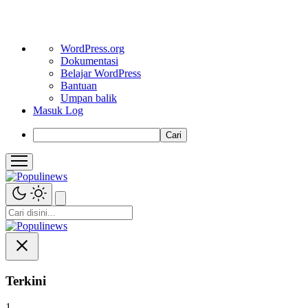
Tentang
WordPress.org
WordPress
Dokumentasi
Belajar WordPress
Bantuan
Umpan balik
Masuk Log
Cari
Terkini
1