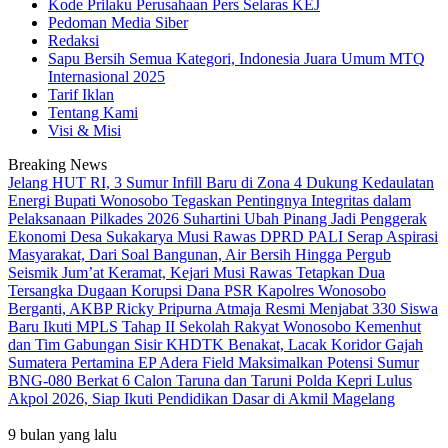
Kode Prilaku Perusahaan Pers Selaras KEJ
Pedoman Media Siber
Redaksi
Sapu Bersih Semua Kategori, Indonesia Juara Umum MTQ
Internasional 2025
Tarif Iklan
Tentang Kami
Visi & Misi
Breaking News
Jelang HUT RI, 3 Sumur Infill Baru di Zona 4 Dukung Kedaulatan
Energi
Bupati Wonosobo Tegaskan Pentingnya Integritas dalam
Pelaksanaan Pilkades 2026
Suhartini Ubah Pinang Jadi Penggerak
Ekonomi Desa Sukakarya Musi Rawas
DPRD PALI Serap Aspirasi
Masyarakat, Dari Soal Bangunan, Air Bersih Hingga Pergub
Seismik
Jum’at Keramat, Kejari Musi Rawas Tetapkan Dua
Tersangka Dugaan Korupsi Dana PSR
Kapolres Wonosobo
Berganti, AKBP Ricky Pripurna Atmaja Resmi Menjabat
330 Siswa
Baru Ikuti MPLS Tahap II Sekolah Rakyat Wonosobo
Kemenhut
dan Tim Gabungan Sisir KHDTK Benakat, Lacak Koridor Gajah
Sumatera
Pertamina EP Adera Field Maksimalkan Potensi Sumur
BNG-080 Berkat
6 Calon Taruna dan Taruni Polda Kepri Lulus
Akpol 2026, Siap Ikuti Pendidikan Dasar di Akmil Magelang
9 bulan yang lalu