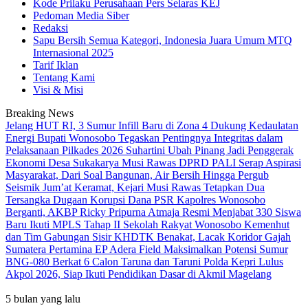
Kode Prilaku Perusahaan Pers Selaras KEJ
Pedoman Media Siber
Redaksi
Sapu Bersih Semua Kategori, Indonesia Juara Umum MTQ
Internasional 2025
Tarif Iklan
Tentang Kami
Visi & Misi
Breaking News
Jelang HUT RI, 3 Sumur Infill Baru di Zona 4 Dukung Kedaulatan
Energi
Bupati Wonosobo Tegaskan Pentingnya Integritas dalam
Pelaksanaan Pilkades 2026
Suhartini Ubah Pinang Jadi Penggerak
Ekonomi Desa Sukakarya Musi Rawas
DPRD PALI Serap Aspirasi
Masyarakat, Dari Soal Bangunan, Air Bersih Hingga Pergub
Seismik
Jum’at Keramat, Kejari Musi Rawas Tetapkan Dua
Tersangka Dugaan Korupsi Dana PSR
Kapolres Wonosobo
Berganti, AKBP Ricky Pripurna Atmaja Resmi Menjabat
330 Siswa
Baru Ikuti MPLS Tahap II Sekolah Rakyat Wonosobo
Kemenhut
dan Tim Gabungan Sisir KHDTK Benakat, Lacak Koridor Gajah
Sumatera
Pertamina EP Adera Field Maksimalkan Potensi Sumur
BNG-080 Berkat
6 Calon Taruna dan Taruni Polda Kepri Lulus
Akpol 2026, Siap Ikuti Pendidikan Dasar di Akmil Magelang
5 bulan yang lalu