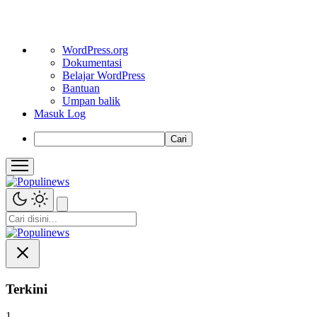
Tentang
WordPress.org
WordPress
Dokumentasi
Belajar WordPress
Bantuan
Umpan balik
Masuk Log
Cari
Terkini
1