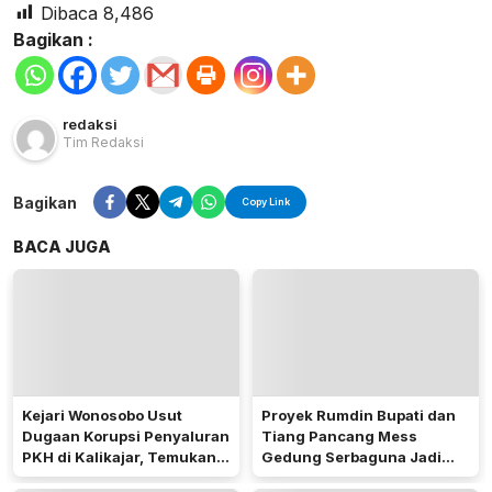
Dibaca
8,486
Bagikan :
redaksi
Tim Redaksi
Bagikan
Copy Link
BACA JUGA
Kejari Wonosobo Usut
Proyek Rumdin Bupati dan
Dugaan Korupsi Penyaluran
Tiang Pancang Mess
PKH di Kalikajar, Temukan
Gedung Serbaguna Jadi
Hampir 600 Kartu ATM
Sorotan Publik