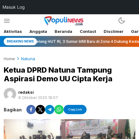
Masuk Log
Aktivitas
Anggota
Beranda
Contact
Disclimer
Gar
Jelang HUT RI, 3 Sumur Infill Baru di Zona 4 Dukung Kedaulatan Energi
BREAKING NEWS
Home
Natuna
Ketua DPRD Natuna Tampung
Aspirasi Demo UU Cipta Kerja
redaksi
8 Oktober 2020 18:07
Bagikan
Copy Link