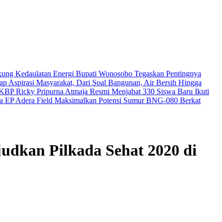
kung Kedaulatan Energi
Bupati Wonosobo Tegaskan Pentingnya
 Aspirasi Masyarakat, Dari Soal Bangunan, Air Bersih Hingga
KBP Ricky Pripurna Atmaja Resmi Menjabat
330 Siswa Baru Ikuti
a EP Adera Field Maksimalkan Potensi Sumur BNG-080 Berkat
udkan Pilkada Sehat 2020 di