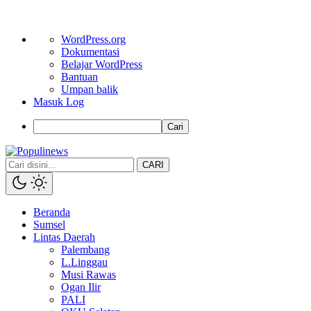
Tentang
WordPress.org
WordPress
Dokumentasi
Belajar WordPress
Bantuan
Umpan balik
Masuk Log
Cari
CARI
Beranda
Sumsel
Lintas Daerah
Palembang
L.Linggau
Musi Rawas
Ogan Ilir
PALI