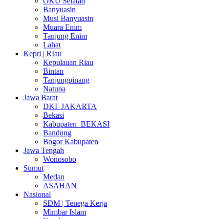
OKU Selatan
Banyuasin
Musi Banyuasin
Muara Enim
Tanjung Enim
Lahat
Kepri | RIau
Kepulauan Riau
Bintan
Tanjungpinang
Natuna
Jawa Barat
DKI_JAKARTA
Bekasi
Kabupaten_BEKASI
Bandung
Bogor Kabupaten
Jawa Tengah
Wonosobo
Sumut
Medan
ASAHAN
Nasional
SDM | Tenega Kerja
Mimbar Islam