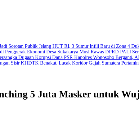
adi Sorotan Publik
Jelang HUT RI, 3 Sumur Infill Baru di Zona 4 Du
Jadi Penggerak Ekonomi Desa Sukakarya Musi Rawas
DPRD PALI Serap
Tersangka Dugaan Korupsi Dana PSR
Kapolres Wonosobo Berganti, A
gan Sisir KHDTK Benakat, Lacak Koridor Gajah Sumatera
Pertamin
nching 5 Juta Masker untuk Wuj