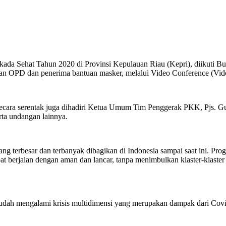
da Sehat Tahun 2020 di Provinsi Kepulauan Riau (Kepri), diikuti Bup
OPD dan penerima bantuan masker, melalui Video Conference (Vidcon
ecara serentak juga dihadiri Ketua Umum Tim Penggerak PKK, Pjs. Gu
rta undangan lainnya.
ng terbesar dan terbanyak dibagikan di Indonesia sampai saat ini. Pr
at berjalan dengan aman dan lancar, tanpa menimbulkan klaster-klaster 
api sudah mengalami krisis multidimensi yang merupakan dampak dari 