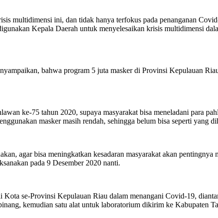
krisis multidimensi ini, dan tidak hanya terfokus pada penanganan C
 digunakan Kepala Daerah untuk menyelesaikan krisis multidimensi dal
nyampaikan, bahwa program 5 juta masker di Provinsi Kepulauan Riau 
Pahlawan ke-75 tahun 2020, supaya masyarakat bisa meneladani para p
menggunakan masker masih rendah, sehingga belum bisa seperti yang di
ksanakan, agar bisa meningkatkan kesadaran masyarakat akan pentingn
aksanakan pada 9 Desember 2020 nanti.
i Kota se-Provinsi Kepulauan Riau dalam menangani Covid-19, dianta
nang, kemudian satu alat untuk laboratorium dikirim ke Kabupaten T