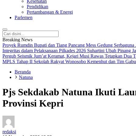
Kesehatan
Pendidikan
Pertambangan & Energi
Parlemen
Breaking News
Proyek Rumdin Bupati dan Tiang Pancang Mess Gedung Serbaguna J
Integritas dalam Pelaksanaan Pilkades 2026
Suhartini Ubah Pinang 
Pergub Seismik
Jum’at Keramat, Kejari Musi Rawas Tetapkan Dua 
MPLS Tahap II Sekolah Rakyat Wonosobo
Kemenhut dan Tim Gabun
Beranda
Natuna
Pjs Sekdakab Natuna Ikuti Lau
Provinsi Kepri
redaksi