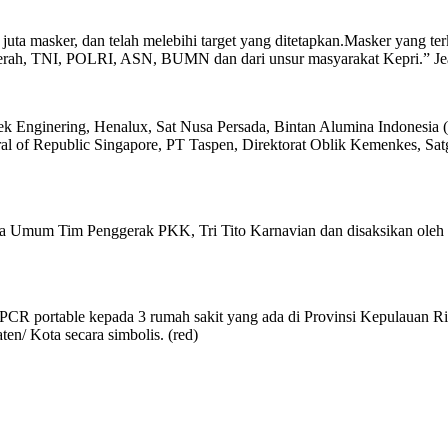
 juta masker, dan telah melebihi target yang ditetapkan.Masker yang t
erah, TNI, POLRI, ASN, BUMN dan dari unsur masyarakat Kepri.” Jea
mtek Enginering, Henalux, Sat Nusa Persada, Bintan Alumina Indonesia
of Republic Singapore, PT Taspen, Direktorat Oblik Kemenkes, Satg
tua Umum Tim Penggerak PKK, Tri Tito Karnavian dan disaksikan ole
PCR portable kepada 3 rumah sakit yang ada di Provinsi Kepulauan R
ten/ Kota secara simbolis. (red)