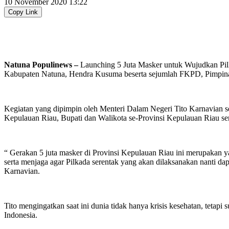
10 November 2020 13:22
Copy Link
Natuna Populinews –
Launching 5 Juta Masker untuk Wujudkan Pilka
Kabupaten Natuna, Hendra Kusuma beserta sejumlah FKPD, Pimpinan 
Kegiatan yang dipimpin oleh Menteri Dalam Negeri Tito Karnavian s
Kepulauan Riau, Bupati dan Walikota se-Provinsi Kepulauan Riau se
“ Gerakan 5 juta masker di Provinsi Kepulauan Riau ini merupakan ya
serta menjaga agar Pilkada serentak yang akan dilaksanakan nanti dap
Karnavian.
Tito mengingatkan saat ini dunia tidak hanya krisis kesehatan, tet
Indonesia.