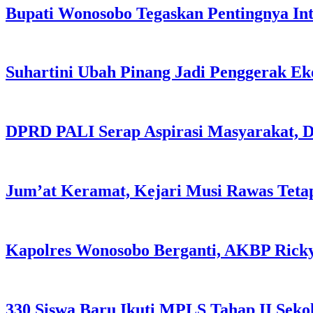
Bupati Wonosobo Tegaskan Pentingnya Int
Suhartini Ubah Pinang Jadi Penggerak E
DPRD PALI Serap Aspirasi Masyarakat, Da
Jum’at Keramat, Kejari Musi Rawas Tet
Kapolres Wonosobo Berganti, AKBP Rick
330 Siswa Baru Ikuti MPLS Tahap II Sek