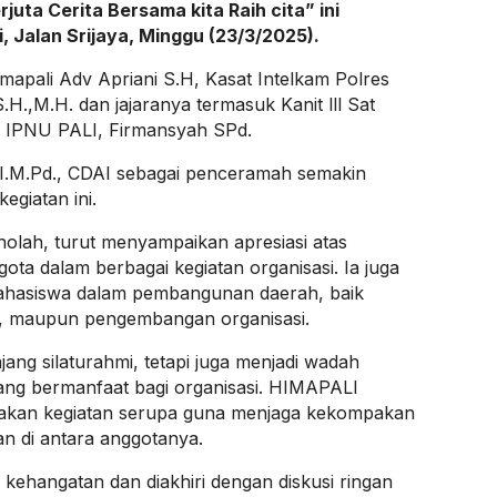
uta Cerita Bersama kita Raih cita” ini
, Jalan Srijaya, Minggu (23/3/2025).
imapali Adv Apriani S.H, Kasat Intelkam Polres
.,M.H. dan jajaranya termasuk Kanit lll Sat
a IPNU PALI, Firmansyah SPd.
.,I.M.Pd., CDAI sebagai penceramah semakin
giatan ini.
lah, turut menyampaikan apresiasi atas
gota dalam berbagai kegiatan organisasi. Ia juga
hasiswa dalam pembangunan daerah, baik
kan, maupun pengembangan organisasi.
ang silaturahmi, tetapi juga menjadi wadah
ang bermanfaat bagi organisasi. HIMAPALI
akan kegiatan serupa guna menjaga kekompakan
n di antara anggotanya.
ehangatan dan diakhiri dengan diskusi ringan