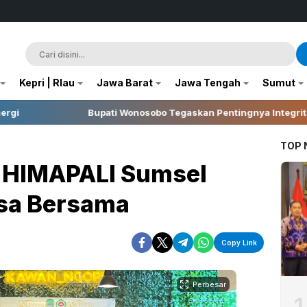
Kepri | RIau
Jawa Barat
Jawa Tengah
Sumut
Bupati Wonosobo Tegaskan Pentingnya Integritas dalam Pelaksan
TOP
r HIMAPALI Sumsel
asa Bersama
Copy Link
Perbesar
1