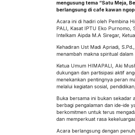
mengusung tema “Satu Meja, Berj
berlangsung di cafe kawan ngopi
Acara ini di hadiri oleh Pembina H
PALI, Kasat IPTU Eko Purnomo, S.H
Intelkam Aipda M.A Siregar, Ketu
Kehadiran Ust Madi Apriadi, S.Pd
menambah makna spiritual dalam ke
Ketua Umum HIMAPALI, Aki Musho
dukungan dan partisipasi aktif ang
menekankan pentingnya peran ma
melalui kegiatan sosial, pendidi
Buka bersama ini bukan sekadar aj
berbagi pengalaman dan ide-ide y
berkomitmen untuk terus mengad
dan memperkuat rasa kekeluargaa
Acara berlangsung dengan penuh k