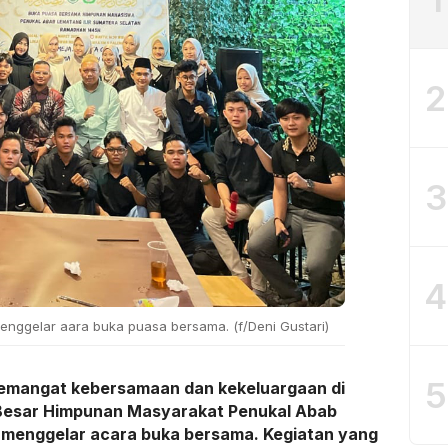
2
3
4
enggelar aara buka puasa bersama. (f/Deni Gustari)
5
semangat kebersamaan dan kekeluargaan di
 Besar Himpunan Masyarakat Penukal Abab
l menggelar acara buka bersama. Kegiatan yang