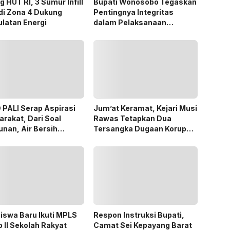
g HUT RI, 3 Sumur Infill
Bupati Wonosobo Tegaskan
di Zona 4 Dukung
Pentingnya Integritas
latan Energi
dalam Pelaksanaan
Pilkades 2026
PALI Serap Aspirasi
Jum’at Keramat, Kejari Musi
rakat, Dari Soal
Rawas Tetapkan Dua
nan, Air Bersih
Tersangka Dugaan Korupsi
ga Pergub Seismik
Dana PSR
iswa Baru Ikuti MPLS
Respon Instruksi Bupati,
 II Sekolah Rakyat
Camat Sei Kepayang Barat