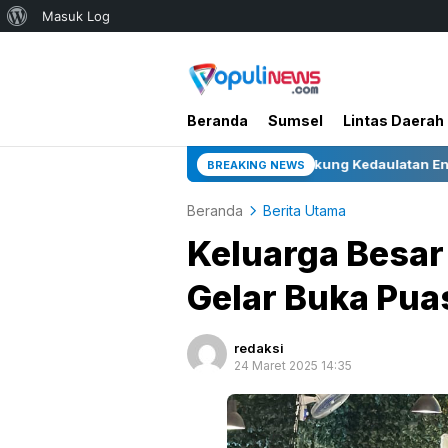
Tentang
Masuk Log
WordPress
Beranda
Sumsel
Lintas Daerah
mur Infill Baru di Zona 4 Dukung Kedaulatan Energi
BREAKING NEWS
Beranda
Berita Utama
Keluarga Besa
Gelar Buka Pu
redaksi
24 Maret 2025 14:35