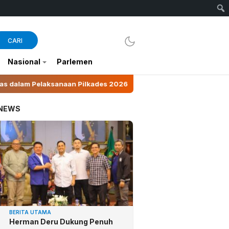
CARI
Nasional
Parlemen
aan Pilkades 2026
Suhartini Ubah Pinang Jadi Peng
 NEWS
BERITA UTAMA
Herman Deru Dukung Penuh