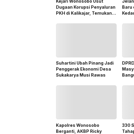
Kejari Wonosobo Usut
Jelan
Dugaan Korupsi Penyaluran
Baru 
PKH di Kalikajar, Temukan
Kedau
Hampir 600 Kartu ATM
Penerima Manfaat
Suhartini Ubah Pinang Jadi
DPRD 
Penggerak Ekonomi Desa
Masya
Sukakarya Musi Rawas
Bangu
Hing
Kapolres Wonosobo
330 S
Berganti, AKBP Ricky
Tahap