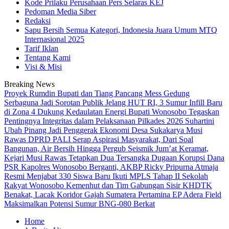
Kode Prilaku Perusahaan Pers Selaras KEJ
Pedoman Media Siber
Redaksi
Sapu Bersih Semua Kategori, Indonesia Juara Umum MTQ
Internasional 2025
Tarif Iklan
Tentang Kami
Visi & Misi
Breaking News
Proyek Rumdin Bupati dan Tiang Pancang Mess Gedung
Serbaguna Jadi Sorotan Publik
Jelang HUT RI, 3 Sumur Infill Baru
di Zona 4 Dukung Kedaulatan Energi
Bupati Wonosobo Tegaskan
Pentingnya Integritas dalam Pelaksanaan Pilkades 2026
Suhartini
Ubah Pinang Jadi Penggerak Ekonomi Desa Sukakarya Musi
Rawas
DPRD PALI Serap Aspirasi Masyarakat, Dari Soal
Bangunan, Air Bersih Hingga Pergub Seismik
Jum’at Keramat,
Kejari Musi Rawas Tetapkan Dua Tersangka Dugaan Korupsi Dana
PSR
Kapolres Wonosobo Berganti, AKBP Ricky Pripurna Atmaja
Resmi Menjabat
330 Siswa Baru Ikuti MPLS Tahap II Sekolah
Rakyat Wonosobo
Kemenhut dan Tim Gabungan Sisir KHDTK
Benakat, Lacak Koridor Gajah Sumatera
Pertamina EP Adera Field
Maksimalkan Potensi Sumur BNG-080 Berkat
Home