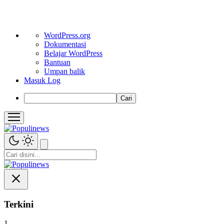
Tentang
WordPress.org
WordPress
Dokumentasi
Belajar WordPress
Bantuan
Umpan balik
Masuk Log
Cari
Terkini
1