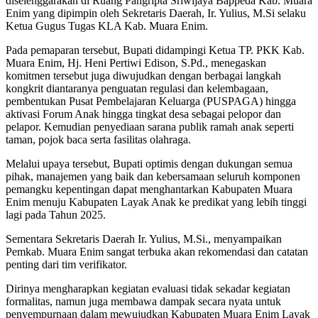
diselenggarakan di Ruang Pangripta Sriwijaya Bappeda Kab. Muara
Enim yang dipimpin oleh Sekretaris Daerah, Ir. Yulius, M.Si selaku
Ketua Gugus Tugas KLA Kab. Muara Enim.
Pada pemaparan tersebut, Bupati didampingi Ketua TP. PKK Kab.
Muara Enim, Hj. Heni Pertiwi Edison, S.Pd., menegaskan
komitmen tersebut juga diwujudkan dengan berbagai langkah
kongkrit diantaranya penguatan regulasi dan kelembagaan,
pembentukan Pusat Pembelajaran Keluarga (PUSPAGA) hingga
aktivasi Forum Anak hingga tingkat desa sebagai pelopor dan
pelapor. Kemudian penyediaan sarana publik ramah anak seperti
taman, pojok baca serta fasilitas olahraga.
Melalui upaya tersebut, Bupati optimis dengan dukungan semua
pihak, manajemen yang baik dan kebersamaan seluruh komponen
pemangku kepentingan dapat menghantarkan Kabupaten Muara
Enim menuju Kabupaten Layak Anak ke predikat yang lebih tinggi
lagi pada Tahun 2025.
Sementara Sekretaris Daerah Ir. Yulius, M.Si., menyampaikan
Pemkab. Muara Enim sangat terbuka akan rekomendasi dan catatan
penting dari tim verifikator.
Dirinya mengharapkan kegiatan evaluasi tidak sekadar kegiatan
formalitas, namun juga membawa dampak secara nyata untuk
penyempurnaan dalam mewujudkan Kabupaten Muara Enim Layak