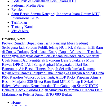
Kode Prilaku Perusahaan Pers Selaras KEJ
Pedoman Media Siber
Redaksi
Sapu Bersih Semua Kategori, Indonesia Juara Umum MTQ
Internasional 2025
Tarif Iklan
Tentang Kami
Visi & Misi
Breaking News
Proyek Rumdin Bupati dan Tiang Pancang Mess Gedung
Serbaguna Jadi Sorotan Publik
Jelang HUT RI, 3 Sumur Infill Baru
di Zona 4 Dukung Kedaulatan Energi
Bupati Wonosobo Tegaskan
Pentingnya Integritas dalam Pelaksanaan Pilkades 2026
Suhartini
Ubah Pinang Jadi Penggerak Ekonomi Desa Sukakarya Musi
Rawas
DPRD PALI Serap Aspirasi Masyarakat, Dari Soal
Bangunan, Air Bersih Hingga Pergub Seismik
Jum’at Keramat,
Kejari Musi Rawas Tetapkan Dua Tersangka Dugaan Korupsi Dana
PSR
Kapolres Wonosobo Berganti, AKBP Ricky Pripurna Atmaja
Resmi Menjabat
330 Siswa Baru Ikuti MPLS Tahap II Sekolah
Rakyat Wonosobo
Kemenhut dan Tim Gabungan Sisir KHDTK
Benakat, Lacak Koridor Gajah Sumatera
Pertamina EP Adera Field
Maksimalkan Potensi Sumur BNG-080 Berkat
Home