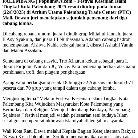
PALEMBANG | Populinews.com – Festival Kesenian Islam
Tingkat Kota Palembang 2025 resmi ditutup pada Jumat
(22/8/2025) di Atrium Utama Palembang Trade Center (PTC)
Mall. Dewan juri menetapkan sejumlah pemenang dari tiga
cabang lomba.
Di cabang rebana umum, juara I diraih grup Miftahul Jannah, juara
II Asy Syakirin, dan juara III Nurhasanah. Adapun cabang hadroh
menempatkan Aishwa Nahla sebagai juara I, disusul Ashabil Yamin
dan Manar Assalam.
Sementara di cabang nasyid, Trio Xinaran keluar sebagai juara I,
diikuti Firqotun Nur dan JQ Voice. Para pemenang berhak atas uang
pembinaan, trofi, dan piagam penghargaan.
Ajang yang berlangsung sejak 18 hingga 22 Agustus ini diikuti 671
peserta dari 70 grup yang tampil dalam tiga cabang lomba.
Mengusung tema “Melalui Festival Kesenian Islam Tingkat Kota
Palembang Kita Wujudkan Masyarakat Kota Palembang yang
Berbudaya dan Religius Menuju Palembang Berdaya, Palembang
Sejahtera,” festival menjadi wadah pelestarian seni budaya Islam
sekaligus mempererat ukhuwah islamiyah di tengah masyarakat.
Wali Kota Ratu Dewa melalui Kepala Bagian Kesejahteraan Rakyat
(Kesra) Kota Palembang, Sodikin menyampaikan apresiasinya atas