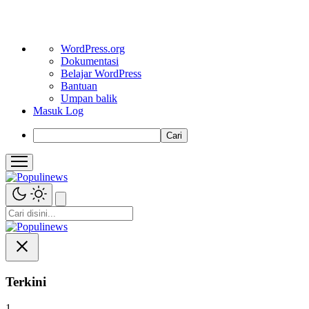
Tentang
WordPress.org
WordPress
Dokumentasi
Belajar WordPress
Bantuan
Umpan balik
Masuk Log
Cari
Terkini
1