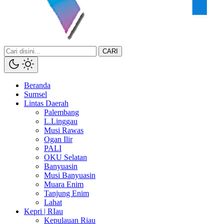
CARI
Beranda
Sumsel
Lintas Daerah
Palembang
L.Linggau
Musi Rawas
Ogan Ilir
PALI
OKU Selatan
Banyuasin
Musi Banyuasin
Muara Enim
Tanjung Enim
Lahat
Kepri | RIau
Kepulauan Riau