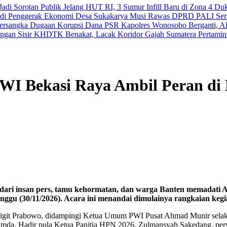
adi Sorotan Publik
Jelang HUT RI, 3 Sumur Infill Baru di Zona 4 Du
Jadi Penggerak Ekonomi Desa Sukakarya Musi Rawas
DPRD PALI Serap
Tersangka Dugaan Korupsi Dana PSR
Kapolres Wonosobo Berganti, A
gan Sisir KHDTK Benakat, Lacak Koridor Gajah Sumatera
Pertamin
PWI Bekasi Raya Ambil Peran di
ri insan pers, tamu kehormatan, dan warga Banten memadati Al
ggu (30/11/2026). Acara ini menandai dimulainya rangkaian keg
yo Sigit Prabowo, didampingi Ketua Umum PWI Pusat Ahmad Munir sel
pimda. Hadir pula Ketua Panitia HPN 2026, Zulmansyah Sakedang, per