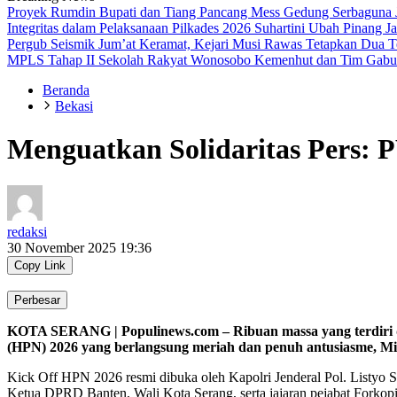
Proyek Rumdin Bupati dan Tiang Pancang Mess Gedung Serbaguna J
Integritas dalam Pelaksanaan Pilkades 2026
Suhartini Ubah Pinang 
Pergub Seismik
Jum’at Keramat, Kejari Musi Rawas Tetapkan Dua 
MPLS Tahap II Sekolah Rakyat Wonosobo
Kemenhut dan Tim Gabun
Beranda
Bekasi
Menguatkan Solidaritas Pers: 
redaksi
30 November 2025 19:36
Copy Link
Perbesar
KOTA SERANG | Populinews.com – Ribuan massa yang terdiri da
(HPN) 2026 yang berlangsung meriah dan penuh antusiasme, Min
Kick Off HPN 2026 resmi dibuka oleh Kapolri Jenderal Pol. List
Ketua DPRD Banten, Wali Kota Serang, serta jajaran pejabat Forko