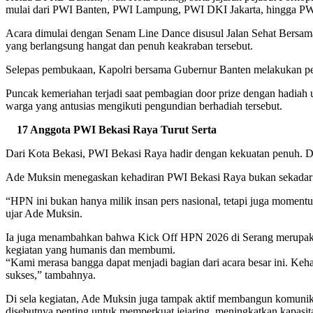
mulai dari PWI Banten, PWI Lampung, PWI DKI Jakarta, hingga PW
Acara dimulai dengan Senam Line Dance disusul Jalan Sehat Bersama 
yang berlangsung hangat dan penuh keakraban tersebut.
Selepas pembukaan, Kapolri bersama Gubernur Banten melakukan pe
Puncak kemeriahan terjadi saat pembagian door prize dengan hadiah 
warga yang antusias mengikuti pengundian berhadiah tersebut.
17 Anggota PWI Bekasi Raya Turut Serta
Dari Kota Bekasi, PWI Bekasi Raya hadir dengan kekuatan penuh. Di
Ade Muksin menegaskan kehadiran PWI Bekasi Raya bukan sekadar 
“HPN ini bukan hanya milik insan pers nasional, tetapi juga momentu
ujar Ade Muksin.
Ia juga menambahkan bahwa Kick Off HPN 2026 di Serang merupaka
kegiatan yang humanis dan membumi.
“Kami merasa bangga dapat menjadi bagian dari acara besar ini. Ke
sukses,” tambahnya.
Di sela kegiatan, Ade Muksin juga tampak aktif membangun komunikas
disebutnya penting untuk memperkuat jejaring, meningkatkan kapasit