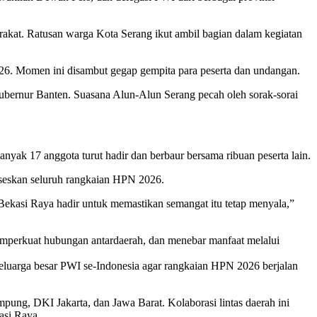
rakat. Ratusan warga Kota Serang ikut ambil bagian dalam kegiatan
6. Momen ini disambut gegap gempita para peserta dan undangan.
Gubernur Banten. Suasana Alun-Alun Serang pecah oleh sorak-sorai
ak 17 anggota turut hadir dan berbaur bersama ribuan peserta lain.
eskan seluruh rangkaian HPN 2026.
 Bekasi Raya hadir untuk memastikan semangat itu tetap menyala,”
perkuat hubungan antardaerah, dan menebar manfaat melalui
keluarga besar PWI se-Indonesia agar rangkaian HPN 2026 berjalan
ung, DKI Jakarta, dan Jawa Barat. Kolaborasi lintas daerah ini
asi Raya.