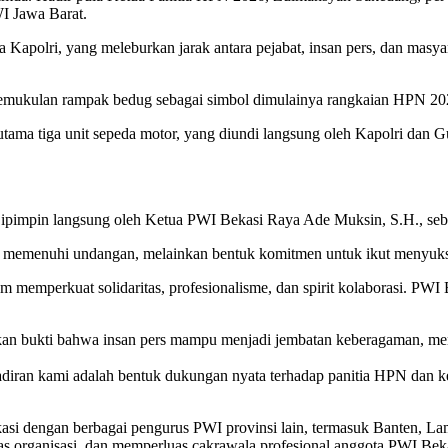
I Jawa Barat.
Kapolri, yang meleburkan jarak antara pejabat, insan pers, dan masya
mukulan rampak bedug sebagai simbol dimulainya rangkaian HPN 202
utama tiga unit sepeda motor, yang diundi langsung oleh Kapolri dan 
pimpin langsung oleh Ketua PWI Bekasi Raya Ade Muksin, S.H., sebany
memenuhi undangan, melainkan bentuk komitmen untuk ikut menyuks
m memperkuat solidaritas, profesionalisme, dan spirit kolaborasi. PWI
n bukti bahwa insan pers mampu menjadi jembatan keberagaman, mem
hadiran kami adalah bentuk dukungan nyata terhadap panitia HPN dan 
i dengan berbagai pengurus PWI provinsi lain, termasuk Banten, Lamp
as organisasi, dan memperluas cakrawala profesional anggota PWI Bek