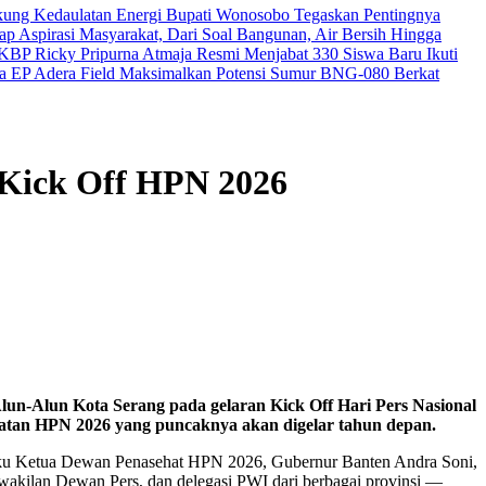
kung Kedaulatan Energi
Bupati Wonosobo Tegaskan Pentingnya
 Aspirasi Masyarakat, Dari Soal Bangunan, Air Bersih Hingga
KBP Ricky Pripurna Atmaja Resmi Menjabat
330 Siswa Baru Ikuti
a EP Adera Field Maksimalkan Potensi Sumur BNG-080 Berkat
 Kick Off HPN 2026
un-Alun Kota Serang pada gelaran Kick Off Hari Pers Nasional
iatan HPN 2026 yang puncaknya akan digelar tahun depan.
aku Ketua Dewan Penasehat HPN 2026, Gubernur Banten Andra Soni,
wakilan Dewan Pers, dan delegasi PWI dari berbagai provinsi —