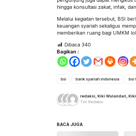
pengunjung juga dapat mengikuti 
hingga konsultasi zakat, infak, da
Melalui kegiatan tersebut, BSI b
keuangan syariah sekaligus memp
memberikan ruang bagi UMKM lo
Dibaca
340
Bagikan :
bsi
bank syariah indonesia
bsi 
redaksi
, Kiki Wulandari
, Kik
Tim Redaksi
BACA JUGA