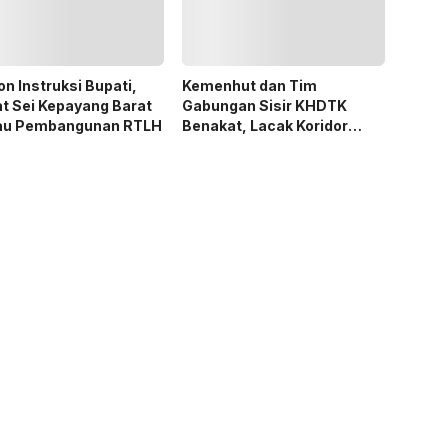
n Instruksi Bupati,
Kemenhut dan Tim
t Sei Kepayang Barat
Gabungan Sisir KHDTK
au Pembangunan RTLH
Benakat, Lacak Koridor
Gajah Sumatera