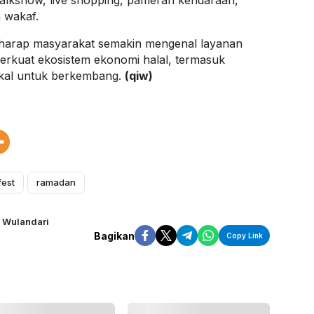
talkshow, live shopping, pameran kendaraan,
n wakaf.
erharap masyarakat semakin mengenal layanan
erkuat ekosistem ekonomi halal, termasuk
kal untuk berkembang.
(qiw)
fest
ramadan
i Wulandari
Bagikan
Copy Link