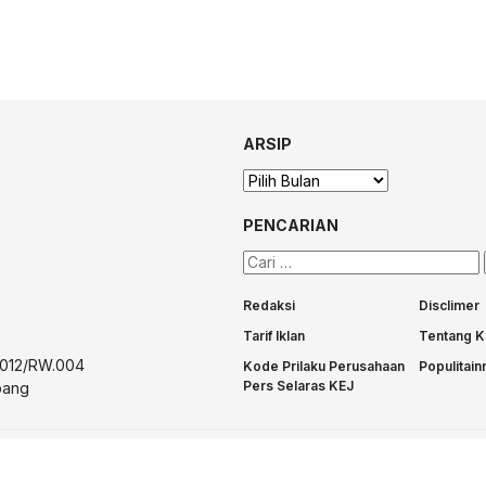
ARSIP
Arsip
PENCARIAN
Cari
untuk:
Redaksi
Disclimer
Tarif Iklan
Tentang K
T.012/RW.004
Kode Prilaku Perusahaan
Populitai
Pers Selaras KEJ
bang
d by Divisi IT Populinews.com |
Media ini sudah Terverifikasi Faktual da