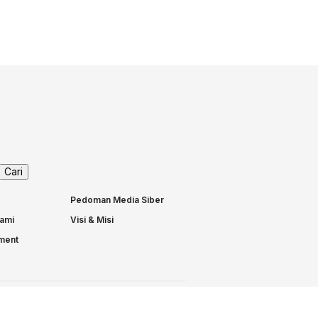
Pedoman Media Siber
ami
Visi & Misi
nment
n Terdaftar di Dewan Pers.