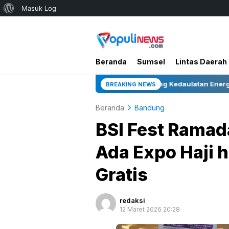
Tentang
Masuk Log
WordPress
Beranda
Sumsel
Lintas Daerah
fill Baru di Zona 4 Dukung Kedaulatan Energi
Bupati
BREAKING NEWS
Beranda
Bandung
BSI Fest Ramad
Ada Expo Haji 
Gratis
redaksi
12 Maret 2026 20:28