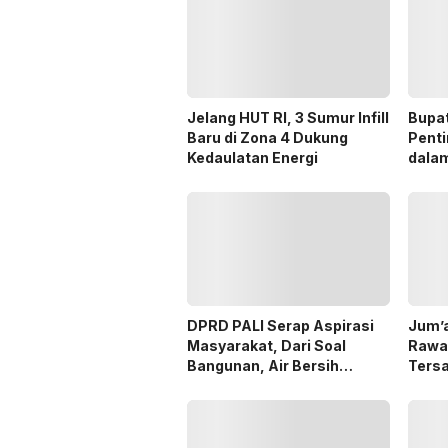
Jelang HUT RI, 3 Sumur Infill
Bupa
Baru di Zona 4 Dukung
Penti
Kedaulatan Energi
dala
Pilka
DPRD PALI Serap Aspirasi
Jum’a
Masyarakat, Dari Soal
Rawa
Bangunan, Air Bersih
Ters
Hingga Pergub Seismik
Dana