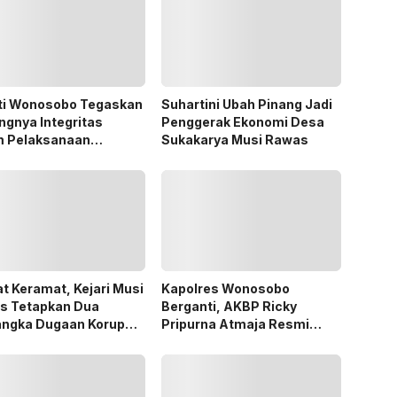
ti Wonosobo Tegaskan
Suhartini Ubah Pinang Jadi
ngnya Integritas
Penggerak Ekonomi Desa
m Pelaksanaan
Sukakarya Musi Rawas
des 2026
t Keramat, Kejari Musi
Kapolres Wonosobo
s Tetapkan Dua
Berganti, AKBP Ricky
angka Dugaan Korupsi
Pripurna Atmaja Resmi
 PSR
Menjabat