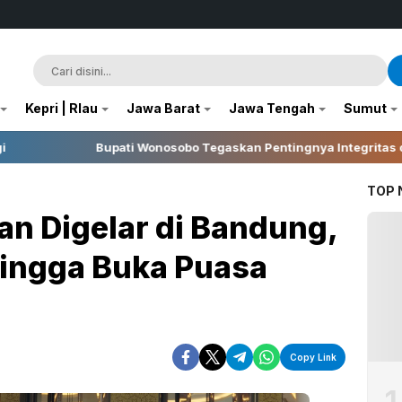
Kepri | RIau
Jawa Barat
Jawa Tengah
Sumut
 Wonosobo Tegaskan Pentingnya Integritas dalam Pelaksanaan Pi
TOP
an Digelar di Bandung,
hingga Buka Puasa
Copy Link
1