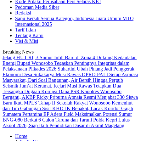
Kode Prilaku Perusahaan Pers Selaras KEJ
Pedoman Media Siber
Redaksi
Sapu Bersih Semua Kategori, Indonesia Juara Umum MTQ
Internasional 2025
Tarif Iklan
Tentang Kami
Visi & Misi
Breaking News
Jelang HUT RI, 3 Sumur Infill Baru di Zona 4 Dukung Kedaulatan
Energi
Bupati Wonosobo Tegaskan Pentingnya Integritas dalam
Pelaksanaan Pilkades 2026
Suhartini Ubah Pinang Jadi Penggerak
Ekonomi Desa Sukakarya Musi Rawas
DPRD PALI Serap Aspirasi
Masyarakat, Dari Soal Bangunan, Air Bersih Hingga Pergub
Seismik
Jum’at Keramat, Kejari Musi Rawas Tetapkan Dua
Tersangka Dugaan Korupsi Dana PSR
Kapolres Wonosobo
Berganti, AKBP Ricky Pripurna Atmaja Resmi Menjabat
330 Siswa
Baru Ikuti MPLS Tahap II Sekolah Rakyat Wonosobo
Kemenhut
dan Tim Gabungan Sisir KHDTK Benakat, Lacak Koridor Gajah
Sumatera
Pertamina EP Adera Field Maksimalkan Potensi Sumur
BNG-080 Berkat
6 Calon Taruna dan Taruni Polda Kepri Lulus
Akpol 2026, Siap Ikuti Pendidikan Dasar di Akmil Magelang
Home