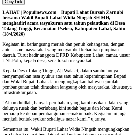
Copy Link
LAHAT | Populinews.com – Bupati Lahat Bursah Zarnubi
bersama Wakil Bupati Lahat Widia Ningsih SH MH,
menghadiri acara tasyakuran satu tahun pelantikan di Desa
Talang Tinggi, Kecamatan Pseksu, Kabupaten Lahat, Sabtu
(18/4/2026)
Kegiatan ini berlangsung meriah dan penuh kehangatan, dengan
antusiasme masyarakat yang menyambut kehadiran pimpinan
daerah. Turut hadir anggota DPRD Kabupaten Lahat, camat, unsur
TNI-Polri, kepala desa, serta tokoh masyarakat.
Kepala Desa Talang Tinggi, Aji Walasri, dalam sambutannya
menyampaikan rasa syukur atas satu tahun kepemimpinan Bupati
dan Wakil Bupati Lahat. Ia mengungkapkan bahwa sejumlah
pembangunan telah dirasakan langsung oleh masyarakat, khususnya
infrastruktur jalan.
“Alhamdulillah, banyak perubahan yang kami rasakan. Jalan yang
dulunya rusak dan berlubang kini sudah bagus dan lebar. Kami
berharap ke depan pembangunan semakin baik. Kegiatan ini juga
menjadi bentuk syukur sekaligus nazar kami,” ujarnya.
Sementara itu, Wakil Bupati Lahat Widia Ningsih mengungkapkan
rasa bahagia dapat bersilaturahmi langsung dengan masyarakat