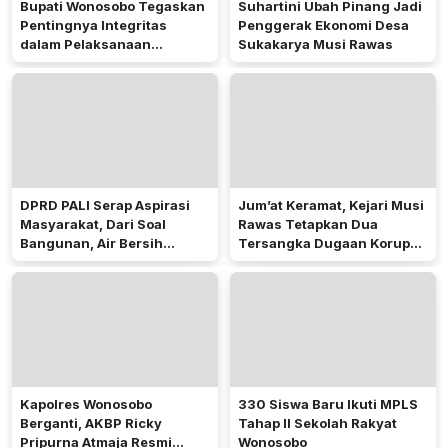
Bupati Wonosobo Tegaskan
Suhartini Ubah Pinang Jadi
Pentingnya Integritas
Penggerak Ekonomi Desa
dalam Pelaksanaan
Sukakarya Musi Rawas
Pilkades 2026
DPRD PALI Serap Aspirasi
Jum’at Keramat, Kejari Musi
Masyarakat, Dari Soal
Rawas Tetapkan Dua
Bangunan, Air Bersih
Tersangka Dugaan Korupsi
Hingga Pergub Seismik
Dana PSR
Kapolres Wonosobo
330 Siswa Baru Ikuti MPLS
Berganti, AKBP Ricky
Tahap II Sekolah Rakyat
Pripurna Atmaja Resmi
Wonosobo