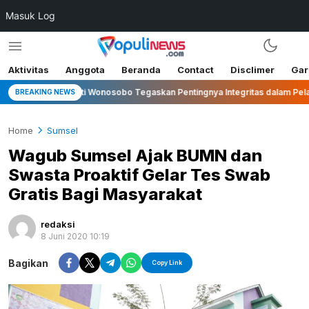
Masuk Log
Aktivitas
Anggota
Beranda
Contact
Disclimer
Gar
Bupati Wonosobo Tegaskan Pentingnya Integritas dalam Pelaksanaan 
BREAKING NEWS
Home
Sumsel
Wagub Sumsel Ajak BUMN dan
Swasta Proaktif Gelar Tes Swab
Gratis Bagi Masyarakat
redaksi
8 Juni 2020 10:19
Bagikan
Copy Link