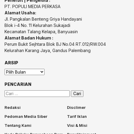
Penerbit | Pengelola :
PT. POPULI MEDIA PERKASA
Alamat Usaha:
Jl. Pangkalan Benteng Griya Handayani
Blok i-4 No. 11 Kelurahan Sukajadi
Kecamatan Talang Kelapa, Banyuasin
Alamat Badan Hukum :
Perum Bukit Sejhtara Blok BJ No.04 RT.012/RW.004
Kelurahan Karang Jaya, Gandus Palembang
ARSIP
Arsip
PENCARIAN
Cari
untuk:
Redaksi
Disclimer
Pedoman Media Siber
Tarif Iklan
Tentang Kami
Visi & Misi