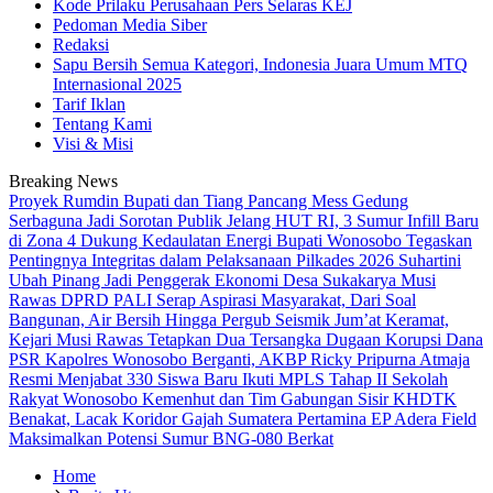
Kode Prilaku Perusahaan Pers Selaras KEJ
Pedoman Media Siber
Redaksi
Sapu Bersih Semua Kategori, Indonesia Juara Umum MTQ
Internasional 2025
Tarif Iklan
Tentang Kami
Visi & Misi
Breaking News
Proyek Rumdin Bupati dan Tiang Pancang Mess Gedung
Serbaguna Jadi Sorotan Publik
Jelang HUT RI, 3 Sumur Infill Baru
di Zona 4 Dukung Kedaulatan Energi
Bupati Wonosobo Tegaskan
Pentingnya Integritas dalam Pelaksanaan Pilkades 2026
Suhartini
Ubah Pinang Jadi Penggerak Ekonomi Desa Sukakarya Musi
Rawas
DPRD PALI Serap Aspirasi Masyarakat, Dari Soal
Bangunan, Air Bersih Hingga Pergub Seismik
Jum’at Keramat,
Kejari Musi Rawas Tetapkan Dua Tersangka Dugaan Korupsi Dana
PSR
Kapolres Wonosobo Berganti, AKBP Ricky Pripurna Atmaja
Resmi Menjabat
330 Siswa Baru Ikuti MPLS Tahap II Sekolah
Rakyat Wonosobo
Kemenhut dan Tim Gabungan Sisir KHDTK
Benakat, Lacak Koridor Gajah Sumatera
Pertamina EP Adera Field
Maksimalkan Potensi Sumur BNG-080 Berkat
Home