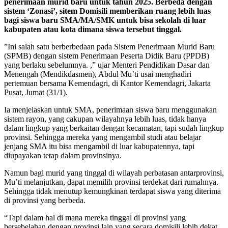
penerimaan murid baru untuk tahun 2025. Berbeda dengan
sistem ‘Zonasi’, sitem Domisili memberikan ruang lebih luas
bagi siswa baru SMA/MA/SMK untuk bisa sekolah di luar
kabupaten atau kota dimana siswa tersebut tinggal.
”Ini salah satu berberbedaan pada Sistem Penerimaan Murid Baru
(SPMB) dengan sistem Penerimaan Peserta Didik Baru (PPDB)
yang berlaku sebelumnya. ,” ujar Menteri Pendidikan Dasar dan
Menengah (Mendikdasmen), Abdul Mu’ti usai menghadiri
pertemuan bersama Kemendagri, di Kantor Kemendagri, Jakarta
Pusat, Jumat (31/1).
Ia menjelaskan untuk SMA, penerimaan siswa baru menggunakan
sistem rayon, yang cakupan wilayahnya lebih luas, tidak hanya
dalam lingkup yang berkaitan dengan kecamatan, tapi sudah lingkup
provinsi. Sehingga mereka yang mengambil studi atau belajar
jenjang SMA itu bisa mengambil di luar kabupatennya, tapi
diupayakan tetap dalam provinsinya.
Namun bagi murid yang tinggal di wilayah perbatasan antarprovinsi,
Mu’ti melanjutkan, dapat memilih provinsi terdekat dari rumahnya.
Sehingga tidak menutup kemungkinan terdapat siswa yang diterima
di provinsi yang berbeda.
“Tapi dalam hal di mana mereka tinggal di provinsi yang
bersebelahan dengan provinsi lain yang secara domisili lebih dekat,