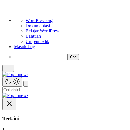
Tentang
WordPress.org
WordPress
Dokumentasi
Belajar WordPress
Bantuan
Umpan balik
Masuk Log
Cari
Terkini
1