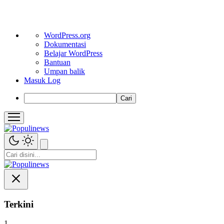
Tentang
WordPress.org
WordPress
Dokumentasi
Belajar WordPress
Bantuan
Umpan balik
Masuk Log
Cari
Terkini
1