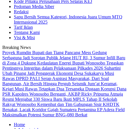
Kode Prilaku Perusahaan Pers Selaras KEJ
Pedoman Media Siber
Redaksi
Sapu Bersih Semua Kategori, Indonesia Juara Umum MTQ
Internasional 2025
Tarif Iklan
Tentang Kami
Visi & Misi
Breaking News
Proyek Rumdin Bupati dan Tiang Pancang Mess Gedung
Serbaguna Jadi Sorotan Publik
Jelang HUT RI, 3 Sumur Infill Baru
di Zona 4 Dukung Kedaulatan Energi
Bupati Wonosobo Tegaskan
Pentingnya Integritas dalam Pelaksanaan Pilkades 2026
Suhartini
Ubah Pinang Jadi Penggerak Ekonomi Desa Sukakarya Musi
Rawas
DPRD PALI Serap Aspirasi Masyarakat, Dari Soal
Bangunan, Air Bersih Hingga Pergub Seismik
Jum’at Keramat,
Kejari Musi Rawas Tetapkan Dua Tersangka Dugaan Korupsi Dana
PSR
Kapolres Wonosobo Berganti, AKBP Ricky Pripurna Atmaja
Resmi Menjabat
330 Siswa Baru Ikuti MPLS Tahap II Sekolah
Rakyat Wonosobo
Kemenhut dan Tim Gabungan Sisir KHDTK
Benakat, Lacak Koridor Gajah Sumatera
Pertamina EP Adera Field
Maksimalkan Potensi Sumur BNG-080 Berkat
Home