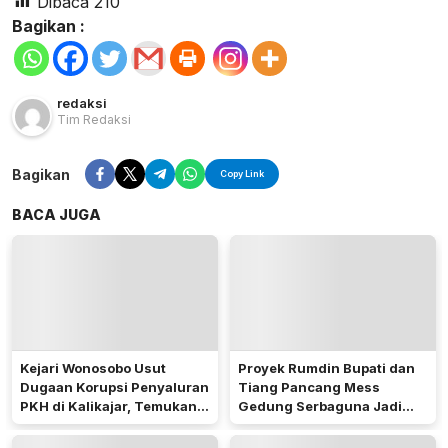
Dibaca
210
Bagikan :
redaksi
Tim Redaksi
Bagikan
Copy Link
BACA JUGA
Kejari Wonosobo Usut
Proyek Rumdin Bupati dan
Dugaan Korupsi Penyaluran
Tiang Pancang Mess
PKH di Kalikajar, Temukan
Gedung Serbaguna Jadi
Hampir 600 Kartu ATM
Sorotan Publik
Penerima Manfaat