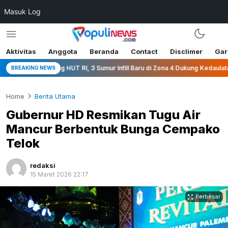
Masuk Log
Aktivitas
Anggota
Beranda
Contact
Disclimer
Gar
lang HUT RI, 3 Sumur Infill Baru di Zona 4 Dukung Kedaulatan Energi
BREAKING NEWS
Home
Berita Utama
Gubernur HD Resmikan Tugu Air
Mancur Berbentuk Bunga Cempako
Telok
redaksi
15 Maret 2026 22:17
Perbesar