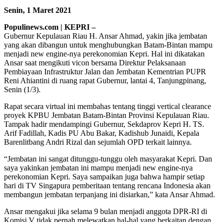
Senin, 1 Maret 2021
Populinews.com | KEPRI –
Gubernur Kepulauan Riau H. Ansar Ahmad, yakin jika jembatan
yang akan dibangun untuk menghubungkan Batam-Bintan mampu
menjadi new engine-nya perekonomian Kepri. Hal ini dikatakan
Ansar saat mengikuti vicon bersama Direktur Pelaksanaan
Pembiayaan Infrastruktur Jalan dan Jembatan Kementrian PUPR
Reni Ahiantini di ruang rapat Gubernur, lantai 4, Tanjungpinang,
Senin (1/3).
Rapat secara virtual ini membahas tentang tinggi vertical clearance
proyek KPBU Jembatan Batam-Bintan Provinsi Kepulauan Riau.
Tampak hadir mendampingi Gubernur, Sekdaprov Kepri H. TS.
Arif Fadillah, Kadis PU Abu Bakar, Kadishub Junaidi, Kepala
Barenlitbang Andri Rizal dan sejumlah OPD terkait lainnya.
“Jembatan ini sangat ditunggu-tunggu oleh masyarakat Kepri. Dan
saya yakinkan jembatan ini mampu menjadi new engine-nya
perekonomian Kepri. Saya sampaikan juga bahwa hampir setiap
hari di TV Singapura pemberitaan tentang rencana Indonesia akan
membangun jembatan terpanjang ini disiarkan,” kata Ansar Ahmad.
Ansar mengakui jika selama 9 bulan menjadi anggota DPR-RI di
Komisi V tidak pernah melewatkan hal-hal yang berkaitan dengan