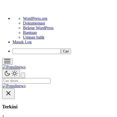
Tentang
WordPress.org
WordPress
Dokumentasi
Belajar WordPress
Bantuan
Umpan balik
Masuk Log
Cari
Terkini
1