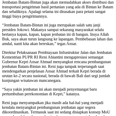
Jembatan Batam-Bintan juga akan memudahkan akses distribusi dan
transportasi pengiriman hasil pertanian yang ada di Bintan ke Batam
dan sebaliknya. Apalagi selama ini dirasakan para petani sangat
tinggi biaya pengirimannya.
“Jembatan Batam-Bintan ini juga merupakan salah satu janji
presiden Jokowi. Makanya sampai sekarang masyarakat selalu
bertanya kapan, kapan, kapan jenbatan ini di bangun. Insya Allah
Buk, saya akan turun langsung ke lapangan. Pembebasan lahan dan
amdal, nanti kita akan bereskan,” tegas Ansar.
Direktur Pelaksanaan Pembiayaan Infrastruktur Jalan dan Jembatan
Kementrian PUPR RI Reni Ahiantini mengapresiasi semangat
Gubernur Kepri Ansar Ahmad menyangkut rencana pembangunan
jembatan Batam-Bintan ini. Reni juga tampak terperangah saat
mendengarkan penjelasan Ansar Ahmad terkait Kepri berada di
urutan ke-2 secara nasional, berada di bawah Bali dari segi jumlah
kunjungan wisatawan mancanegara.
“Saya yakin jembatan ini akan menjadi penyemangat baru
pertumbuhan perekonomian di Kepri,” katanya.
Reni juga menyampaikan jika masih ada hal-hal yang menjadi
kendala menyangkut pembangunan jembatan agar segera
dikoordinasikan. Termasuk saat ini sedang disiapkan konsep MoU