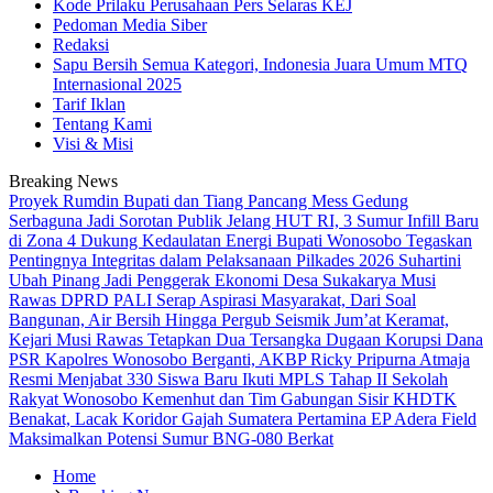
Kode Prilaku Perusahaan Pers Selaras KEJ
Pedoman Media Siber
Redaksi
Sapu Bersih Semua Kategori, Indonesia Juara Umum MTQ
Internasional 2025
Tarif Iklan
Tentang Kami
Visi & Misi
Breaking News
Proyek Rumdin Bupati dan Tiang Pancang Mess Gedung
Serbaguna Jadi Sorotan Publik
Jelang HUT RI, 3 Sumur Infill Baru
di Zona 4 Dukung Kedaulatan Energi
Bupati Wonosobo Tegaskan
Pentingnya Integritas dalam Pelaksanaan Pilkades 2026
Suhartini
Ubah Pinang Jadi Penggerak Ekonomi Desa Sukakarya Musi
Rawas
DPRD PALI Serap Aspirasi Masyarakat, Dari Soal
Bangunan, Air Bersih Hingga Pergub Seismik
Jum’at Keramat,
Kejari Musi Rawas Tetapkan Dua Tersangka Dugaan Korupsi Dana
PSR
Kapolres Wonosobo Berganti, AKBP Ricky Pripurna Atmaja
Resmi Menjabat
330 Siswa Baru Ikuti MPLS Tahap II Sekolah
Rakyat Wonosobo
Kemenhut dan Tim Gabungan Sisir KHDTK
Benakat, Lacak Koridor Gajah Sumatera
Pertamina EP Adera Field
Maksimalkan Potensi Sumur BNG-080 Berkat
Home