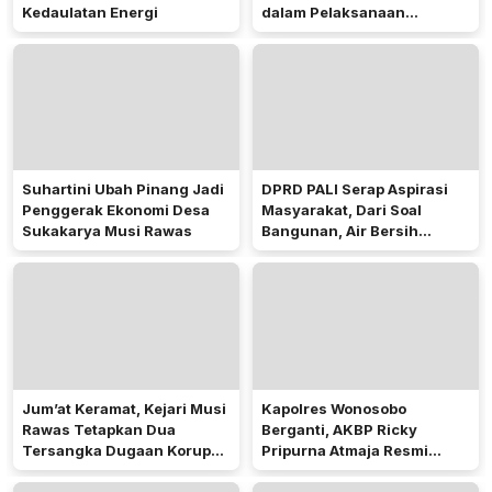
Kedaulatan Energi
dalam Pelaksanaan
Pilkades 2026
Suhartini Ubah Pinang Jadi
DPRD PALI Serap Aspirasi
Penggerak Ekonomi Desa
Masyarakat, Dari Soal
Sukakarya Musi Rawas
Bangunan, Air Bersih
Hingga Pergub Seismik
Jum’at Keramat, Kejari Musi
Kapolres Wonosobo
Rawas Tetapkan Dua
Berganti, AKBP Ricky
Tersangka Dugaan Korupsi
Pripurna Atmaja Resmi
Dana PSR
Menjabat