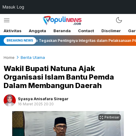
Masuk Log
Aktivitas
Anggota
Beranda
Contact
Disclimer
Gar
i Wonosobo Tegaskan Pentingnya Integritas dalam Pelaksanaan Pilkades 2
BREAKING NEWS
Home
Berita Utama
Wakil Bupati Natuna Ajak
Organisasi Islam Bantu Pemda
Dalam Membangun Daerah
Syasya Anisafara Siregar
16 Maret 2025 20:20
Perbesar