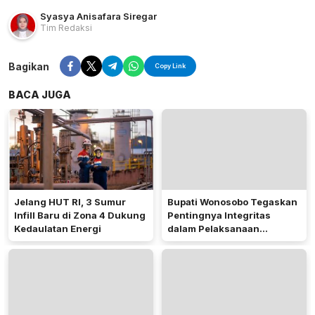
Syasya Anisafara Siregar
Tim Redaksi
Bagikan
Copy Link
BACA JUGA
Jelang HUT RI, 3 Sumur
Bupati Wonosobo Tegaskan
Infill Baru di Zona 4 Dukung
Pentingnya Integritas
Kedaulatan Energi
dalam Pelaksanaan
Pilkades 2026