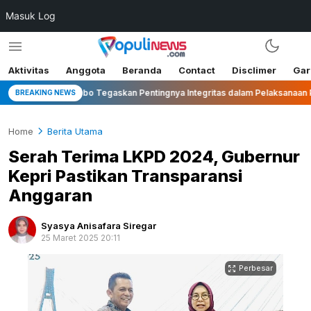
Masuk Log
Aktivitas
Anggota
Beranda
Contact
Disclimer
Gar
i Wonosobo Tegaskan Pentingnya Integritas dalam Pelaksanaan Pilkades 2
BREAKING NEWS
Home
Berita Utama
Serah Terima LKPD 2024, Gubernur
Kepri Pastikan Transparansi
Anggaran
Syasya Anisafara Siregar
25 Maret 2025 20:11
Perbesar