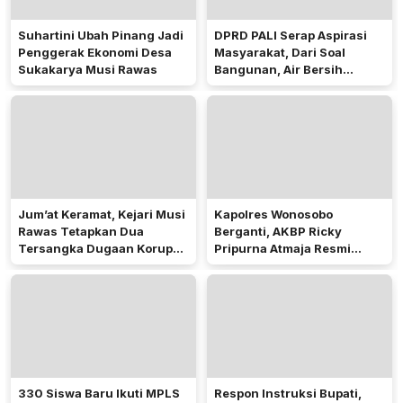
Suhartini Ubah Pinang Jadi
DPRD PALI Serap Aspirasi
Penggerak Ekonomi Desa
Masyarakat, Dari Soal
Sukakarya Musi Rawas
Bangunan, Air Bersih
Hingga Pergub Seismik
Jum’at Keramat, Kejari Musi
Kapolres Wonosobo
Rawas Tetapkan Dua
Berganti, AKBP Ricky
Tersangka Dugaan Korupsi
Pripurna Atmaja Resmi
Dana PSR
Menjabat
330 Siswa Baru Ikuti MPLS
Respon Instruksi Bupati,