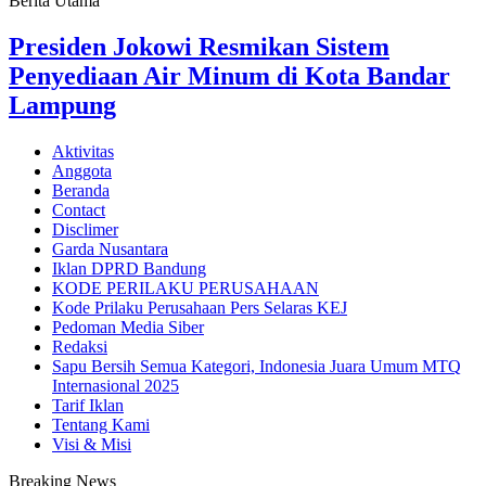
Berita Utama
Presiden Jokowi Resmikan Sistem
Penyediaan Air Minum di Kota Bandar
Lampung
Aktivitas
Anggota
Beranda
Contact
Disclimer
Garda Nusantara
Iklan DPRD Bandung
KODE PERILAKU PERUSAHAAN
Kode Prilaku Perusahaan Pers Selaras KEJ
Pedoman Media Siber
Redaksi
Sapu Bersih Semua Kategori, Indonesia Juara Umum MTQ
Internasional 2025
Tarif Iklan
Tentang Kami
Visi & Misi
Breaking News