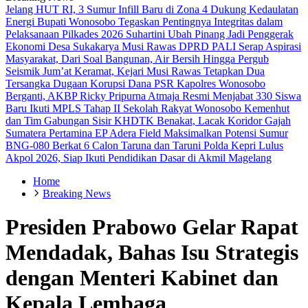
Jelang HUT RI, 3 Sumur Infill Baru di Zona 4 Dukung Kedaulatan
Energi
Bupati Wonosobo Tegaskan Pentingnya Integritas dalam
Pelaksanaan Pilkades 2026
Suhartini Ubah Pinang Jadi Penggerak
Ekonomi Desa Sukakarya Musi Rawas
DPRD PALI Serap Aspirasi
Masyarakat, Dari Soal Bangunan, Air Bersih Hingga Pergub
Seismik
Jum’at Keramat, Kejari Musi Rawas Tetapkan Dua
Tersangka Dugaan Korupsi Dana PSR
Kapolres Wonosobo
Berganti, AKBP Ricky Pripurna Atmaja Resmi Menjabat
330 Siswa
Baru Ikuti MPLS Tahap II Sekolah Rakyat Wonosobo
Kemenhut
dan Tim Gabungan Sisir KHDTK Benakat, Lacak Koridor Gajah
Sumatera
Pertamina EP Adera Field Maksimalkan Potensi Sumur
BNG-080 Berkat
6 Calon Taruna dan Taruni Polda Kepri Lulus
Akpol 2026, Siap Ikuti Pendidikan Dasar di Akmil Magelang
Home
Breaking News
Presiden Prabowo Gelar Rapat
Mendadak, Bahas Isu Strategis
dengan Menteri Kabinet dan
Kepala Lembaga