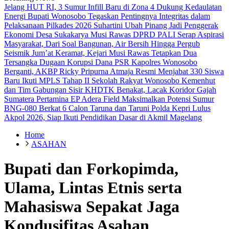
Jelang HUT RI, 3 Sumur Infill Baru di Zona 4 Dukung Kedaulatan
Energi
Bupati Wonosobo Tegaskan Pentingnya Integritas dalam
Pelaksanaan Pilkades 2026
Suhartini Ubah Pinang Jadi Penggerak
Ekonomi Desa Sukakarya Musi Rawas
DPRD PALI Serap Aspirasi
Masyarakat, Dari Soal Bangunan, Air Bersih Hingga Pergub
Seismik
Jum’at Keramat, Kejari Musi Rawas Tetapkan Dua
Tersangka Dugaan Korupsi Dana PSR
Kapolres Wonosobo
Berganti, AKBP Ricky Pripurna Atmaja Resmi Menjabat
330 Siswa
Baru Ikuti MPLS Tahap II Sekolah Rakyat Wonosobo
Kemenhut
dan Tim Gabungan Sisir KHDTK Benakat, Lacak Koridor Gajah
Sumatera
Pertamina EP Adera Field Maksimalkan Potensi Sumur
BNG-080 Berkat
6 Calon Taruna dan Taruni Polda Kepri Lulus
Akpol 2026, Siap Ikuti Pendidikan Dasar di Akmil Magelang
Home
ASAHAN
Bupati dan Forkopimda,
Ulama, Lintas Etnis serta
Mahasiswa Sepakat Jaga
Kondusifitas Asahan