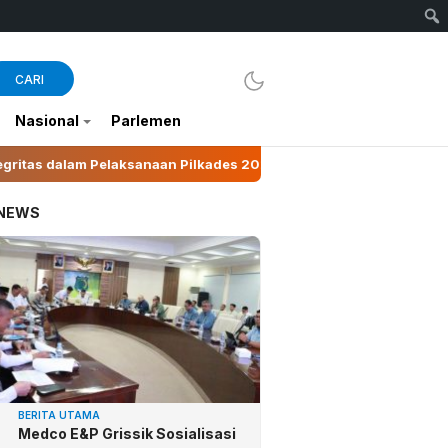
CARI
Nasional
Parlemen
2026
Suhartini Ubah Pinang Jadi Penggerak Ekonom
 NEWS
BERITA UTAMA
Medco E&P Grissik Sosialisasi