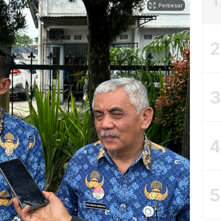
Perbesar
2
3
4
5