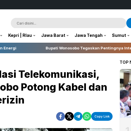
Kepri | RIau
Jawa Barat
Jawa Tengah
Sumut
obo Tegaskan Pentingnya Integritas dalam Pelaksanaan Pilkades 
TOP
asi Telekomunikasi,
bo Potong Kabel dan
rizin
Copy Link
1