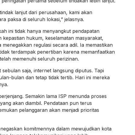
 peringatan pertama sebelum tindakan lebih lanjut.
tindak lanjut dari perusahaan, kami akan
 paksa di seluruh lokasi,” jelasnya.
ah ini tidak hanya menyangkut pendapatan
in kepastian hukum, keselamatan masyarakat,
a menegakkan regulasi secara adil. Ia memastikan
tidak terdampak penertiban karena memanfaatkan
 telah memenuhi seluruh perizinan.
t sebulan saja, internet langsung diputus. Tapi
an-bulan dan tetap tidak tertib. Hari ini mereka
nya.
 berjenjang. Semakin lama ISP menunda proses
 yang akan diambil. Pendataan pun terus
itemukan pelanggaran akan menjadi prioritas
menegaskan komitmennya dalam mewujudkan kota