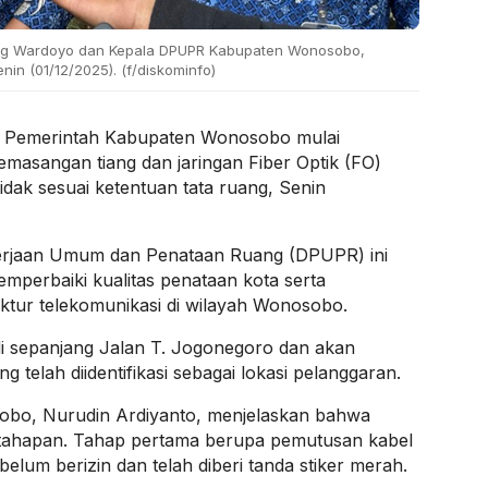
g Wardoyo dan Kepala DPUPR Kabupaten Wonosobo,
nin (01/12/2025). (f/diskominfo)
 Pemerintah Kabupaten Wonosobo mulai
masangan tiang dan jaringan Fiber Optik (FO)
idak sesuai ketentuan tata ruang, Senin
kerjaan Umum dan Penataan Ruang (DPUPR) ini
emperbaiki kualitas penataan kota serta
uktur telekomunikasi di wilayah Wonosobo.
di sepanjang Jalan T. Jogonegoro dan akan
ang telah diidentifikasi sebagai lokasi pelanggaran.
bo, Nurudin Ardiyanto, menjelaskan bahwa
 tahapan. Tahap pertama berupa pemutusan kabel
belum berizin dan telah diberi tanda stiker merah.