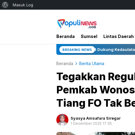
Tentang
Masuk Log
WordPress
Beranda
Sumsel
Lintas Daerah
ru di Zona 4 Dukung Kedaulatan Energi
Bupati Wonos
BREAKING NEWS
Beranda
Berita Utama
Tegakkan Regul
Pemkab Wonoso
Tiang FO Tak Be
Syasya Anisafara Siregar
1 Desember 2025 17:35