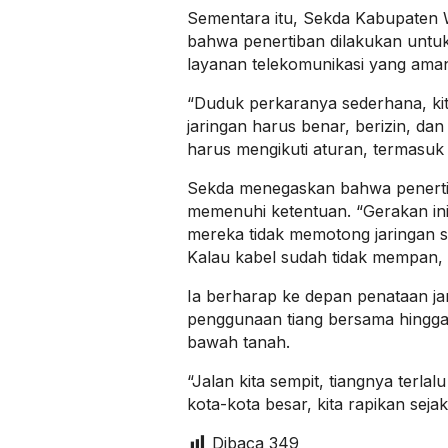
Sementara itu, Sekda Kabupate
bahwa penertiban dilakukan untu
layanan telekomunikasi yang aman
“Duduk perkaranya sederhana, kit
jaringan harus benar, berizin, da
harus mengikuti aturan, termasuk 
Sekda menegaskan bahwa penertib
memenuhi ketentuan. “Gerakan ini 
mereka tidak memotong jaringan 
Kalau kabel sudah tidak mempan, 
Ia berharap ke depan penataan jar
penggunaan tiang bersama hingg
bawah tanah.
“Jalan kita sempit, tiangnya terl
kota-kota besar, kita rapikan sej
Dibaca
349