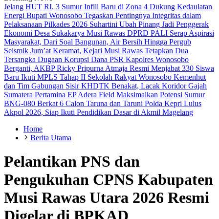
Jelang HUT RI, 3 Sumur Infill Baru di Zona 4 Dukung Kedaulatan
Energi
Bupati Wonosobo Tegaskan Pentingnya Integritas dalam
Pelaksanaan Pilkades 2026
Suhartini Ubah Pinang Jadi Penggerak
Ekonomi Desa Sukakarya Musi Rawas
DPRD PALI Serap Aspirasi
Masyarakat, Dari Soal Bangunan, Air Bersih Hingga Pergub
Seismik
Jum’at Keramat, Kejari Musi Rawas Tetapkan Dua
Tersangka Dugaan Korupsi Dana PSR
Kapolres Wonosobo
Berganti, AKBP Ricky Pripurna Atmaja Resmi Menjabat
330 Siswa
Baru Ikuti MPLS Tahap II Sekolah Rakyat Wonosobo
Kemenhut
dan Tim Gabungan Sisir KHDTK Benakat, Lacak Koridor Gajah
Sumatera
Pertamina EP Adera Field Maksimalkan Potensi Sumur
BNG-080 Berkat
6 Calon Taruna dan Taruni Polda Kepri Lulus
Akpol 2026, Siap Ikuti Pendidikan Dasar di Akmil Magelang
Home
Berita Utama
Pelantikan PNS dan
Pengukuhan CPNS Kabupaten
Musi Rawas Utara 2026 Resmi
Digelar di BPKAD