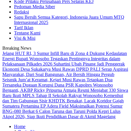
Kode Prilaku Perusahaan Pers Selaras KEJ
Pedoman Media Siber
Redaksi
Sapu Bersih Semua Kategori, Indonesia Juara Umum MTQ
Internasional 2025
Tarif Iklan
Tentang Kami
Visi & Misi
Breaking News
Jelang HUT RI, 3 Sumur Infill Baru di Zona 4 Dukung Kedaulatan
Energi
Bupati Wonosobo Tegaskan Pentingnya Integritas dalam
Pelaksanaan Pilkades 2026
Suhartini Ubah Pinang Jadi Penggerak
Ekonomi Desa Sukakarya Musi Rawas
DPRD PALI Serap Aspirasi
Masyarakat, Dari Soal Bangunan, Air Bersih Hingga Pergub
Seismik
Jum’at Keramat, Kejari Musi Rawas Tetapkan Dua
Tersangka Dugaan Korupsi Dana PSR
Kapolres Wonosobo
Berganti, AKBP Ricky Pripurna Atmaja Resmi Menjabat
330 Siswa
Baru Ikuti MPLS Tahap II Sekolah Rakyat Wonosobo
Kemenhut
dan Tim Gabungan Sisir KHDTK Benakat, Lacak Koridor Gajah
Sumatera
Pertamina EP Adera Field Maksimalkan Potensi Sumur
BNG-080 Berkat
6 Calon Taruna dan Taruni Polda Kepri Lulus
Akpol 2026, Siap Ikuti Pendidikan Dasar di Akmil Magelang
Home