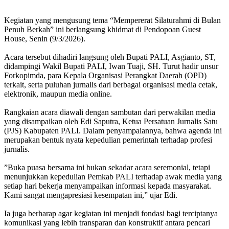
‎Kegiatan yang mengusung tema “Mempererat Silaturahmi di Bulan
Penuh Berkah” ini berlangsung khidmat di Pendopoan Guest
House, Senin (9/3/2026).
‎Acara tersebut dihadiri langsung oleh Bupati PALI, Asgianto, ST,
didampingi Wakil Bupati PALI, Iwan Tuaji, SH. Turut hadir unsur
Forkopimda, para Kepala Organisasi Perangkat Daerah (OPD)
terkait, serta puluhan jurnalis dari berbagai organisasi media cetak,
elektronik, maupun media online.
‎Rangkaian acara diawali dengan sambutan dari perwakilan media
yang disampaikan oleh Edi Saputra, Ketua Persatuan Jurnalis Satu
(PJS) Kabupaten PALI. Dalam penyampaiannya, bahwa agenda ini
merupakan bentuk nyata kepedulian pemerintah terhadap profesi
jurnalis.
‎”Buka puasa bersama ini bukan sekadar acara seremonial, tetapi
menunjukkan kepedulian Pemkab PALI terhadap awak media yang
setiap hari bekerja menyampaikan informasi kepada masyarakat.
Kami sangat mengapresiasi kesempatan ini,” ujar Edi.
‎Ia juga berharap agar kegiatan ini menjadi fondasi bagi terciptanya
komunikasi yang lebih transparan dan konstruktif antara pencari