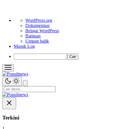
Tentang
WordPress.org
WordPress
Dokumentasi
Belajar WordPress
Bantuan
Umpan balik
Masuk Log
Cari
Terkini
1