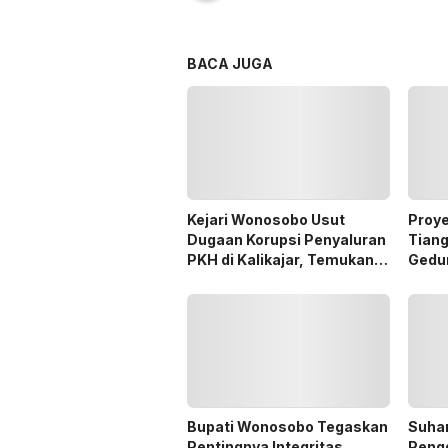
BACA JUGA
Kejari Wonosobo Usut
Proye
Dugaan Korupsi Penyaluran
Tian
PKH di Kalikajar, Temukan
Gedu
Hampir 600 Kartu ATM
Sorot
Penerima Manfaat
Bupati Wonosobo Tegaskan
Suhar
Pentingnya Integritas
Peng