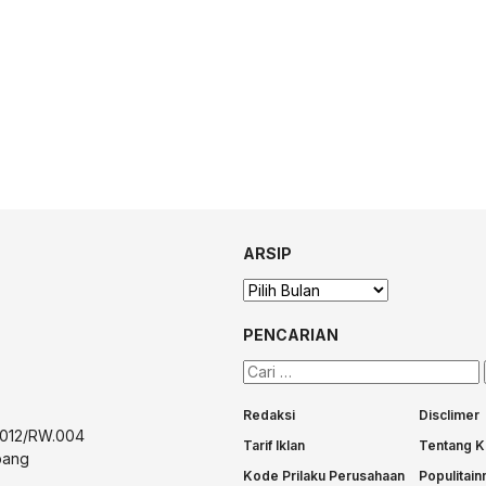
ARSIP
Arsip
PENCARIAN
Cari
untuk:
Redaksi
Disclimer
T.012/RW.004
Tarif Iklan
Tentang K
bang
Kode Prilaku Perusahaan
Populitai