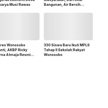
karya Musi Rawas
Bangunan, Air Bersih
Hingga Pergub Seismik
lres Wonosobo
330 Siswa Baru Ikuti MPLS
nti, AKBP Ricky
Tahap II Sekolah Rakyat
urna Atmaja Resmi
Wonosobo
abat