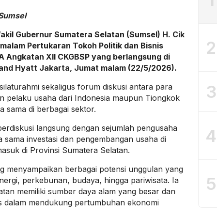
Perbesar
 Sumsel
il Gubernur Sumatera Selatan (Sumsel) H. Cik
2
malam Pertukaran Tokoh Politik dan Bisnis
A Angkatan XII CKGBSP yang berlangsung di
and Hyatt Jakarta, Jumat malam (22/5/2026).
3
silaturahmi sekaligus forum diskusi antara para
dan pelaku usaha dari Indonesia maupun Tiongkok
 sama di berbagai sektor.
berdiskusi langsung dengan sejumlah pengusaha
4
rja sama investasi dan pengembangan usaha di
masuk di Provinsi Sumatera Selatan.
ang menyampaikan berbagai potensi unggulan yang
5
 energi, perkebunan, budaya, hingga pariwisata. Ia
tan memiliki sumber daya alam yang besar dan
egis dalam mendukung pertumbuhan ekonomi