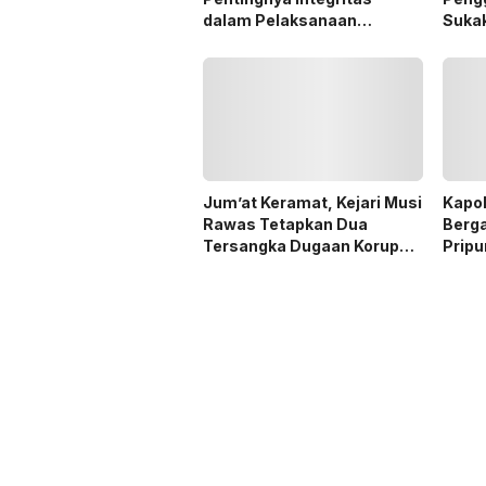
dalam Pelaksanaan
Suka
Pilkades 2026
Jum’at Keramat, Kejari Musi
Kapo
Rawas Tetapkan Dua
Berga
Tersangka Dugaan Korupsi
Prip
Dana PSR
Menj