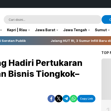
C
Kepri | RIau
Jawa Barat
Jawa Tengah
Sumut
Jelang HUT RI, 3 Sumur Infill Baru di Zona 4 Dukung K
TOP
g Hadiri Pertukaran
an Bisnis Tiongkok–
Copy Link
1