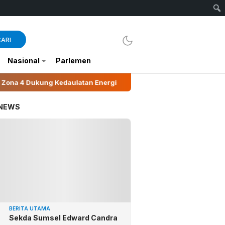
ARI
Nasional
Parlemen
edaulatan Energi
Bupati Wonosobo Tegaskan Penting
 NEWS
BERITA UTAMA
Sekda Sumsel Edward Candra