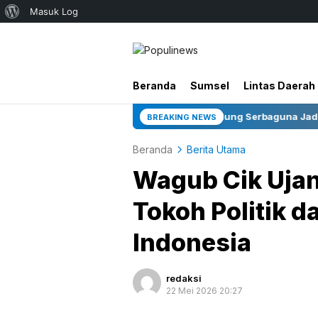
Tentang
Masuk Log
WordPress
Beranda
Sumsel
Lintas Daerah
dan Tiang Pancang Mess Gedung Serbaguna Jadi Sorotan Publik
BREAKING NEWS
Beranda
Berita Utama
Wagub Cik Ujan
Tokoh Politik d
Indonesia
redaksi
22 Mei 2026 20:27