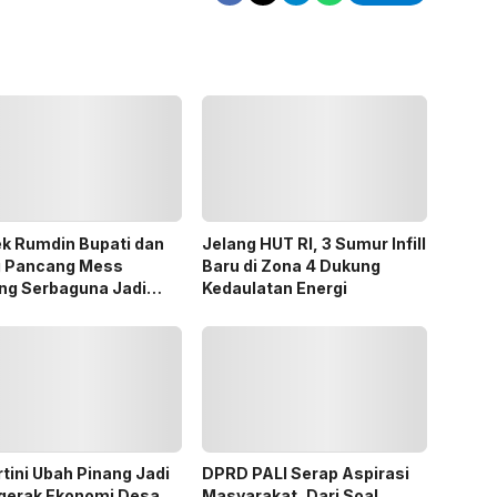
k Rumdin Bupati dan
Jelang HUT RI, 3 Sumur Infill
g Pancang Mess
Baru di Zona 4 Dukung
ng Serbaguna Jadi
Kedaulatan Energi
an Publik
tini Ubah Pinang Jadi
DPRD PALI Serap Aspirasi
gerak Ekonomi Desa
Masyarakat, Dari Soal