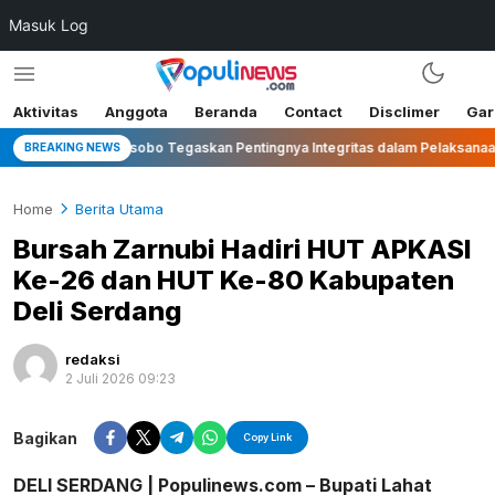
Masuk Log
Aktivitas
Anggota
Beranda
Contact
Disclimer
Gar
Bupati Wonosobo Tegaskan Pentingnya Integritas dalam Pelaksanaan Pilka
BREAKING NEWS
Home
Berita Utama
Bursah Zarnubi Hadiri HUT APKASI
Ke-26 dan HUT Ke-80 Kabupaten
Deli Serdang
redaksi
2 Juli 2026 09:23
Perbesar
Bagikan
Copy Link
DELI SERDANG | Populinews.com – Bupati Lahat