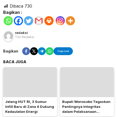
Dibaca
730
Bagikan :
redaksi
Tim Redaksi
Bagikan
Copy Link
BACA JUGA
Jelang HUT RI, 3 Sumur
Bupati Wonosobo Tegaskan
Infill Baru di Zona 4 Dukung
Pentingnya Integritas
Kedaulatan Energi
dalam Pelaksanaan
Pilkades 2026