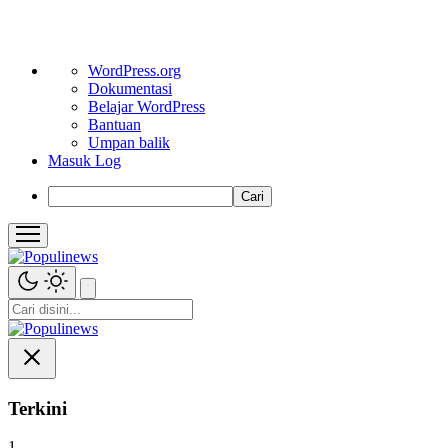
Tentang
WordPress.org
WordPress
Dokumentasi
Belajar WordPress
Bantuan
Umpan balik
Masuk Log
Cari
Terkini
1