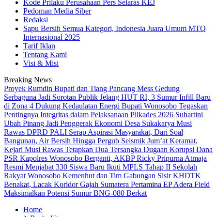
Kode Prilaku Perusahaan Pers Selaras KEJ
Pedoman Media Siber
Redaksi
Sapu Bersih Semua Kategori, Indonesia Juara Umum MTQ
Internasional 2025
Tarif Iklan
Tentang Kami
Visi & Misi
Breaking News
Proyek Rumdin Bupati dan Tiang Pancang Mess Gedung
Serbaguna Jadi Sorotan Publik
Jelang HUT RI, 3 Sumur Infill Baru
di Zona 4 Dukung Kedaulatan Energi
Bupati Wonosobo Tegaskan
Pentingnya Integritas dalam Pelaksanaan Pilkades 2026
Suhartini
Ubah Pinang Jadi Penggerak Ekonomi Desa Sukakarya Musi
Rawas
DPRD PALI Serap Aspirasi Masyarakat, Dari Soal
Bangunan, Air Bersih Hingga Pergub Seismik
Jum’at Keramat,
Kejari Musi Rawas Tetapkan Dua Tersangka Dugaan Korupsi Dana
PSR
Kapolres Wonosobo Berganti, AKBP Ricky Pripurna Atmaja
Resmi Menjabat
330 Siswa Baru Ikuti MPLS Tahap II Sekolah
Rakyat Wonosobo
Kemenhut dan Tim Gabungan Sisir KHDTK
Benakat, Lacak Koridor Gajah Sumatera
Pertamina EP Adera Field
Maksimalkan Potensi Sumur BNG-080 Berkat
Home