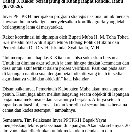
Tahap 3. Rakor berlangsung di Ruang Rapat Randik, Rabu
(8/7/2026).
Inver PPTPKH merupakan program strategis nasional untuk menata
kawasan hutan sekaligus menyelesaikan konflik agraria yang telah
berlangsung lama di masyarakat.
Rakor koordinasi ini dipimpin oleh Bupati Muba H. M. Toha Tohet,
S.H melalui Staf Ahli Bupati Muba Bidang Politik Hukum dan
Pemerintahan Dr. Drs. H. Iskandar Syahrianto, M.H.
“Ini merupakan tahap ke-3. Kita harus bisa sukseskan bersama.
Untuk itu diminta agar seluruh jajaran hingga tingkat kecamatan dan
desa untuk aktif terlibat dalam proses verifikasi. Pastikan pada saat
di lapangan nanti sesuai dengan peta indikatif yang telah tersedia
agar datanya valid dan objektif,” kata Iskandar.
Disampaikannya, Pemerintah Kabupaten Muba akan mensupport
penuh. Kami juga akan melihat langsung secara objektif di lapangan
bagaimana mekanisme dan sasarannya berjalan. Artinya setelah
rapat koordinasi ini, terus lakukan koordinasi secara intens bersama
camat dan kades setempat,” tambahnya.
Sementara, Tim Pelaksana Inver PPTPKH Bapak Yayat
menjelaskan, teknis pelaksanaan di lapangan. Akan ada sebanyak 20
tim yang akan diterjunkan untuk melakukan pendataan dan