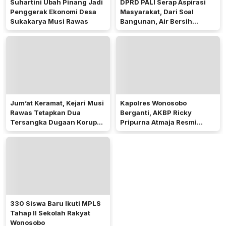
Suhartini Ubah Pinang Jadi
DPRD PALI Serap Aspirasi
Penggerak Ekonomi Desa
Masyarakat, Dari Soal
Sukakarya Musi Rawas
Bangunan, Air Bersih
Hingga Pergub Seismik
Jum’at Keramat, Kejari Musi
Kapolres Wonosobo
Rawas Tetapkan Dua
Berganti, AKBP Ricky
Tersangka Dugaan Korupsi
Pripurna Atmaja Resmi
Dana PSR
Menjabat
330 Siswa Baru Ikuti MPLS
Tahap II Sekolah Rakyat
Wonosobo