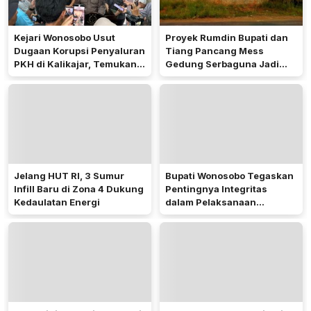
Kejari Wonosobo Usut
Proyek Rumdin Bupati dan
Dugaan Korupsi Penyaluran
Tiang Pancang Mess
PKH di Kalikajar, Temukan
Gedung Serbaguna Jadi
Hampir 600 Kartu ATM
Sorotan Publik
Penerima Manfaat
Jelang HUT RI, 3 Sumur
Bupati Wonosobo Tegaskan
Infill Baru di Zona 4 Dukung
Pentingnya Integritas
Kedaulatan Energi
dalam Pelaksanaan
Pilkades 2026