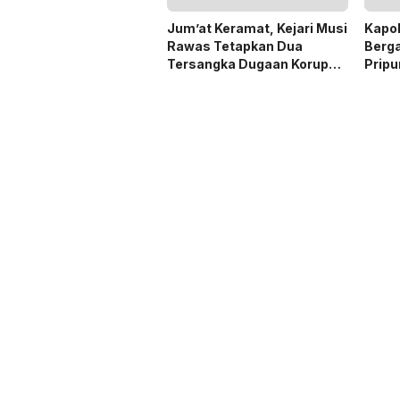
Jum’at Keramat, Kejari Musi
Kapo
Rawas Tetapkan Dua
Berga
Tersangka Dugaan Korupsi
Prip
Dana PSR
Menj