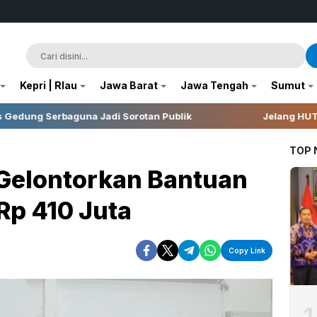
Kepri | RIau
Jawa Barat
Jawa Tengah
Sumut
Sorotan Publik
Jelang HUT RI, 3 Sumur Infill Baru 
TOP
I Gelontorkan Bantuan
Rp 410 Juta
Copy Link
1