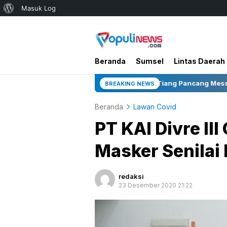
Tentang
Masuk Log
WordPress
Beranda
Sumsel
Lintas Daerah
k Rumdin Bupati dan Tiang Pancang Mess Gedung Serbaguna Jadi 
BREAKING NEWS
Beranda
Lawan Covid
PT KAI Divre II
Masker Senilai 
redaksi
23 Desember 2020 21:22