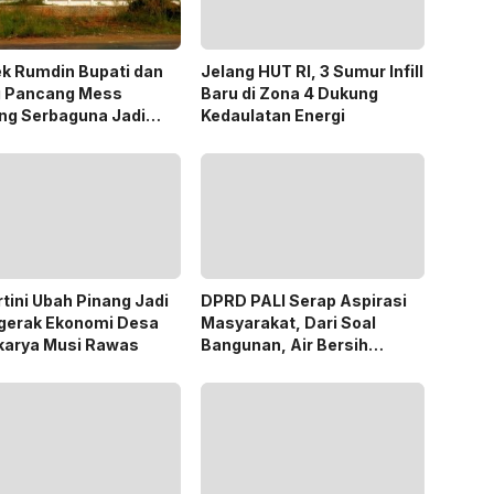
k Rumdin Bupati dan
Jelang HUT RI, 3 Sumur Infill
g Pancang Mess
Baru di Zona 4 Dukung
ng Serbaguna Jadi
Kedaulatan Energi
an Publik
tini Ubah Pinang Jadi
DPRD PALI Serap Aspirasi
gerak Ekonomi Desa
Masyarakat, Dari Soal
karya Musi Rawas
Bangunan, Air Bersih
Hingga Pergub Seismik