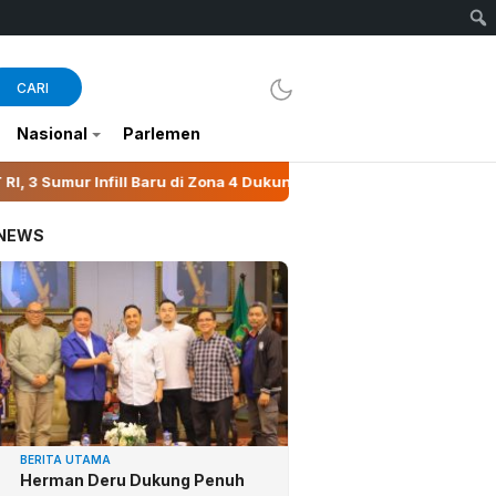
CARI
Nasional
Parlemen
di Zona 4 Dukung Kedaulatan Energi
Bupati Wonosobo 
 NEWS
BERITA UTAMA
Herman Deru Dukung Penuh