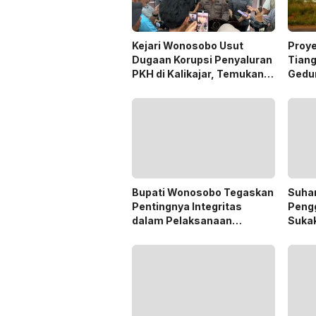
Kejari Wonosobo Usut
Proye
Dugaan Korupsi Penyaluran
Tian
PKH di Kalikajar, Temukan
Gedu
Hampir 600 Kartu ATM
Sorot
Penerima Manfaat
Bupati Wonosobo Tegaskan
Suhar
Pentingnya Integritas
Peng
dalam Pelaksanaan
Suka
Pilkades 2026