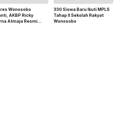
lres Wonosobo
330 Siswa Baru Ikuti MPLS
nti, AKBP Ricky
Tahap II Sekolah Rakyat
urna Atmaja Resmi
Wonosobo
abat