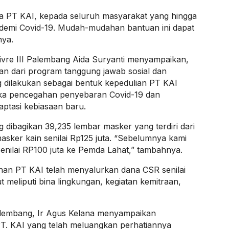
ta PT KAI, kepada seluruh masyarakat yang hingga
demi Covid-19. Mudah-mudahan bantuan ini dapat
nya.
vre III Palembang Aida Suryanti menyampaikan,
n dari program tanggung jawab sosial dan
 dilakukan sebagai bentuk kepedulian PT KAI
gka pencegahan penyebaran Covid-19 dan
tasi kebiasaan baru.
dibagikan 39,235 lembar masker yang terdiri dari
sker kain senilai Rp125 juta. “Sebelumnya kami
nilai RP100 juta ke Pemda Lahat,” tambahnya.
han PT KAI telah menyalurkan dana CSR senilai
ut meliputi bina lingkungan, kegiatan kemitraan,
Palembang, Ir Agus Kelana menyampaikan
T. KAI yang telah meluangkan perhatiannya