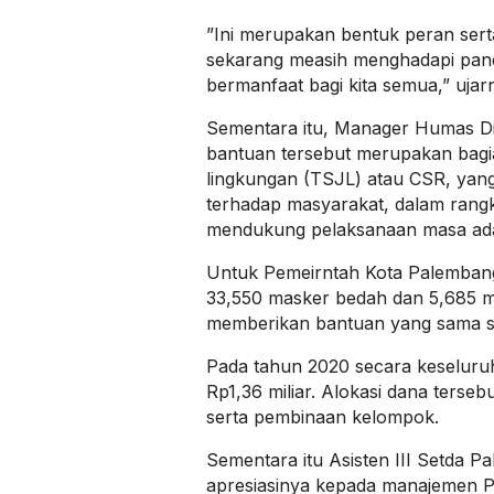
”Ini merupakan bentuk peran ser
sekarang measih menghadapi pan
bermanfaat bagi kita semua,” ujar
Sementara itu, Manager Humas Di
bantuan tersebut merupakan bagia
lingkungan (TSJL) atau CSR, yang
terhadap masyarakat, dalam ran
mendukung pelaksanaan masa adap
Untuk Pemeirntah Kota Palembang 
33,550 masker bedah dan 5,685 ma
memberikan bantuan yang sama se
Pada tahun 2020 secara keseluru
Rp1,36 miliar. Alokasi dana terseb
serta pembinaan kelompok.
Sementara itu Asisten III Setda 
apresiasinya kepada manajemen P