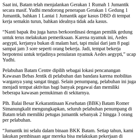
Saat ini, Batam telah menjalankan Gerakan 1 Rumah 1 Jumantik
secara masif. Yudhi mendorong penerapan Gerakan 1 Gedung 1
Jumantik, bahkan 1 Lantai 1 Jumantik agar kasus DBD di tempat
kerja semakin turun, bahkan idealnya tidak ada kasus.
“Nanti bapak ibu juga harus berkoordinasi dengan pemilik gedung
untuk terus melakukan pemeriksaan. Karena nyamuk ini, Aedes
aegypti, kerjanya bukan di malam hari, tapi mulai dari jam 8 pagi
sampai jam 3 sore seperti orang bekerja. Jadi, tempat bekerja
berpotensi untuk terjadinya penularan nyamuk Aedes aegypti,” ucap
Yudhi.
Pelabuhan Batam Centre dipilih sebagai lokasi pencanangan
Kawasan Bebas Jentik di pelabuhan dan bandara karena mobilitas
warganya yang sangat tinggi. Selain penumpang, pelabuhan ini juga
menjadi tempat aktivitas bagi banyak pegawai dan memiliki
beberapa kawasan pemukiman di sekitarnya.
Plh. Balai Besar Kekarantinaan Kesehatan (BBK) Batam Romer
Simanungkalit mengungkapkan, seluruh pelabuhan penumpang di
Batam telah memiliki petugas jumantik sebanyak 2 hingga 3 orang
per pelabuhan.
“Jumantik ini selalu dalam binaan BKK Batam. Setiap tahun, kami
lakukan pembinaan agar mereka bisa melakukan pekerjaan di