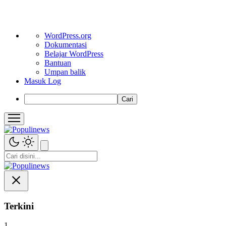
Tentang
WordPress.org
WordPress
Dokumentasi
Belajar WordPress
Bantuan
Umpan balik
Masuk Log
Cari
Terkini
1