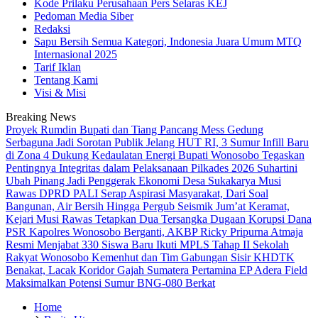
Kode Prilaku Perusahaan Pers Selaras KEJ
Pedoman Media Siber
Redaksi
Sapu Bersih Semua Kategori, Indonesia Juara Umum MTQ
Internasional 2025
Tarif Iklan
Tentang Kami
Visi & Misi
Breaking News
Proyek Rumdin Bupati dan Tiang Pancang Mess Gedung
Serbaguna Jadi Sorotan Publik
Jelang HUT RI, 3 Sumur Infill Baru
di Zona 4 Dukung Kedaulatan Energi
Bupati Wonosobo Tegaskan
Pentingnya Integritas dalam Pelaksanaan Pilkades 2026
Suhartini
Ubah Pinang Jadi Penggerak Ekonomi Desa Sukakarya Musi
Rawas
DPRD PALI Serap Aspirasi Masyarakat, Dari Soal
Bangunan, Air Bersih Hingga Pergub Seismik
Jum’at Keramat,
Kejari Musi Rawas Tetapkan Dua Tersangka Dugaan Korupsi Dana
PSR
Kapolres Wonosobo Berganti, AKBP Ricky Pripurna Atmaja
Resmi Menjabat
330 Siswa Baru Ikuti MPLS Tahap II Sekolah
Rakyat Wonosobo
Kemenhut dan Tim Gabungan Sisir KHDTK
Benakat, Lacak Koridor Gajah Sumatera
Pertamina EP Adera Field
Maksimalkan Potensi Sumur BNG-080 Berkat
Home