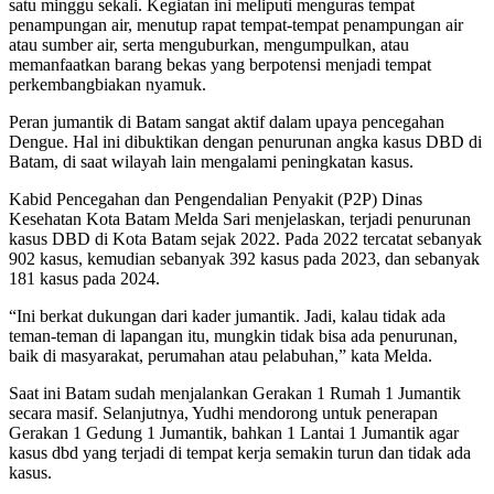
satu minggu sekali. Kegiatan ini meliputi menguras tempat
penampungan air, menutup rapat tempat-tempat penampungan air
atau sumber air, serta menguburkan, mengumpulkan, atau
memanfaatkan barang bekas yang berpotensi menjadi tempat
perkembangbiakan nyamuk.
Peran jumantik di Batam sangat aktif dalam upaya pencegahan
Dengue. Hal ini dibuktikan dengan penurunan angka kasus DBD di
Batam, di saat wilayah lain mengalami peningkatan kasus.
Kabid Pencegahan dan Pengendalian Penyakit (P2P) Dinas
Kesehatan Kota Batam Melda Sari menjelaskan, terjadi penurunan
kasus DBD di Kota Batam sejak 2022. Pada 2022 tercatat sebanyak
902 kasus, kemudian sebanyak 392 kasus pada 2023, dan sebanyak
181 kasus pada 2024.
“Ini berkat dukungan dari kader jumantik. Jadi, kalau tidak ada
teman-teman di lapangan itu, mungkin tidak bisa ada penurunan,
baik di masyarakat, perumahan atau pelabuhan,” kata Melda.
Saat ini Batam sudah menjalankan Gerakan 1 Rumah 1 Jumantik
secara masif. Selanjutnya, Yudhi mendorong untuk penerapan
Gerakan 1 Gedung 1 Jumantik, bahkan 1 Lantai 1 Jumantik agar
kasus dbd yang terjadi di tempat kerja semakin turun dan tidak ada
kasus.