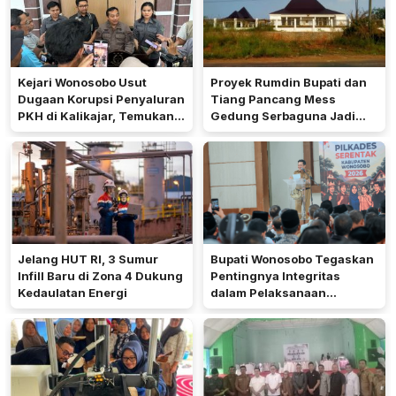
Kejari Wonosobo Usut
Proyek Rumdin Bupati dan
Dugaan Korupsi Penyaluran
Tiang Pancang Mess
PKH di Kalikajar, Temukan
Gedung Serbaguna Jadi
Hampir 600 Kartu ATM
Sorotan Publik
Penerima Manfaat
Jelang HUT RI, 3 Sumur
Bupati Wonosobo Tegaskan
Infill Baru di Zona 4 Dukung
Pentingnya Integritas
Kedaulatan Energi
dalam Pelaksanaan
Pilkades 2026