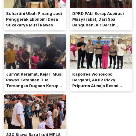
Suhartini Ubah Pinang Jadi
DPRD PALI Serap Aspirasi
Penggerak Ekonomi Desa
Masyarakat, Dari Soal
Sukakarya Musi Rawas
Bangunan, Air Bersih
Hingga Pergub Seismik
Jum’at Keramat, Kejari Musi
Kapolres Wonosobo
Rawas Tetapkan Dua
Berganti, AKBP Ricky
Tersangka Dugaan Korupsi
Pripurna Atmaja Resmi
Dana PSR
Menjabat
330 Siswa Baru Ikuti MPLS