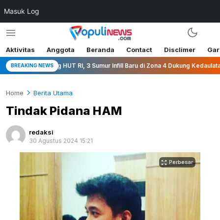
Masuk Log
Aktivitas
Anggota
Beranda
Contact
Disclimer
Gar
 HUT RI, 3 Sumur Infill Baru di Zona 4 Dukung Kedaulatan Energi
BREAKING NEWS
Home
Berita Utama
Tindak Pidana HAM
redaksi
30 Agustus 2024 15:21
Perbesar