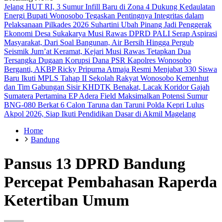
Jelang HUT RI, 3 Sumur Infill Baru di Zona 4 Dukung Kedaulatan
Energi
Bupati Wonosobo Tegaskan Pentingnya Integritas dalam
Pelaksanaan Pilkades 2026
Suhartini Ubah Pinang Jadi Penggerak
Ekonomi Desa Sukakarya Musi Rawas
DPRD PALI Serap Aspirasi
Masyarakat, Dari Soal Bangunan, Air Bersih Hingga Pergub
Seismik
Jum’at Keramat, Kejari Musi Rawas Tetapkan Dua
Tersangka Dugaan Korupsi Dana PSR
Kapolres Wonosobo
Berganti, AKBP Ricky Pripurna Atmaja Resmi Menjabat
330 Siswa
Baru Ikuti MPLS Tahap II Sekolah Rakyat Wonosobo
Kemenhut
dan Tim Gabungan Sisir KHDTK Benakat, Lacak Koridor Gajah
Sumatera
Pertamina EP Adera Field Maksimalkan Potensi Sumur
BNG-080 Berkat
6 Calon Taruna dan Taruni Polda Kepri Lulus
Akpol 2026, Siap Ikuti Pendidikan Dasar di Akmil Magelang
Home
Bandung
Pansus 13 DPRD Bandung
Percepat Pembahasan Raperda
Ketertiban Umum