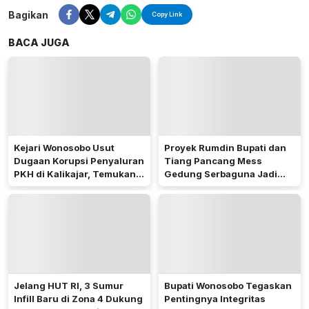
Bagikan
Copy Link
BACA JUGA
Kejari Wonosobo Usut
Proyek Rumdin Bupati dan
Dugaan Korupsi Penyaluran
Tiang Pancang Mess
PKH di Kalikajar, Temukan
Gedung Serbaguna Jadi
Hampir 600 Kartu ATM
Sorotan Publik
Penerima Manfaat
Jelang HUT RI, 3 Sumur
Bupati Wonosobo Tegaskan
Infill Baru di Zona 4 Dukung
Pentingnya Integritas