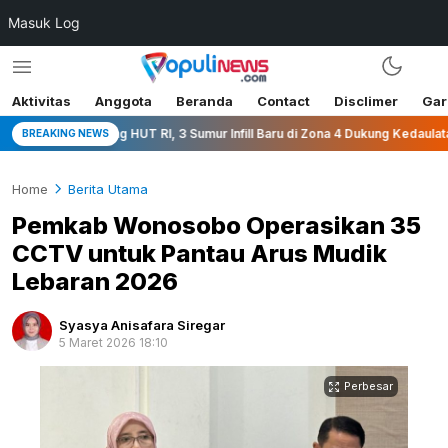
Masuk Log
Aktivitas
Anggota
Beranda
Contact
Disclimer
Gar
Jelang HUT RI, 3 Sumur Infill Baru di Zona 4 Dukung Kedaulatan Energi
BREAKING NEWS
Home
Berita Utama
Pemkab Wonosobo Operasikan 35
CCTV untuk Pantau Arus Mudik
Lebaran 2026
Syasya Anisafara Siregar
5 Maret 2026 18:10
Perbesar