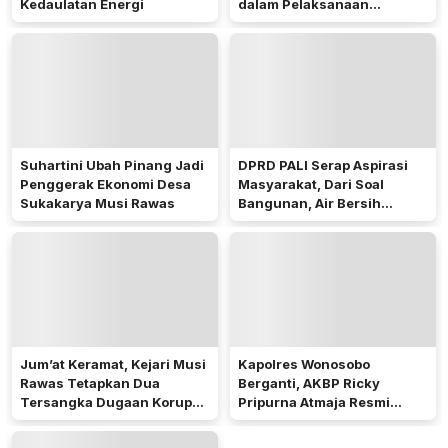
Kedaulatan Energi
dalam Pelaksanaan
Pilkades 2026
Suhartini Ubah Pinang Jadi
DPRD PALI Serap Aspirasi
Penggerak Ekonomi Desa
Masyarakat, Dari Soal
Sukakarya Musi Rawas
Bangunan, Air Bersih
Hingga Pergub Seismik
Jum’at Keramat, Kejari Musi
Kapolres Wonosobo
Rawas Tetapkan Dua
Berganti, AKBP Ricky
Tersangka Dugaan Korupsi
Pripurna Atmaja Resmi
Dana PSR
Menjabat