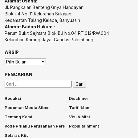
Alamat Usaha:
Jl. Pangkalan Benteng Griya Handayani
Blok i-4 No. 11 Kelurahan Sukajadi
Kecamatan Talang Kelapa, Banyuasin
Alamat Badan Hukum :
Perum Bukit Sejhtara Blok BJ No.04 RT.012/RW.004
Kelurahan Karang Jaya, Gandus Palembang
ARSIP
Arsip
PENCARIAN
Cari
untuk:
Redaksi
Disclimer
Pedoman Media Siber
Tarif Iklan
Tentang Kami
Visi & Misi
Kode Prilaku Perusahaan Pers
Populitainment
Selaras KEJ