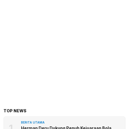
TOP NEWS
BERITA UTAMA
1
Herman Deru Dukung Penuh Kejuaraan Bola