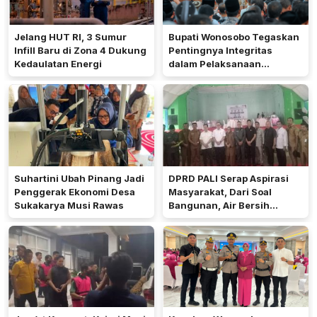
Jelang HUT RI, 3 Sumur
Bupati Wonosobo Tegaskan
Infill Baru di Zona 4 Dukung
Pentingnya Integritas
Kedaulatan Energi
dalam Pelaksanaan
Pilkades 2026
Suhartini Ubah Pinang Jadi
DPRD PALI Serap Aspirasi
Penggerak Ekonomi Desa
Masyarakat, Dari Soal
Sukakarya Musi Rawas
Bangunan, Air Bersih
Hingga Pergub Seismik