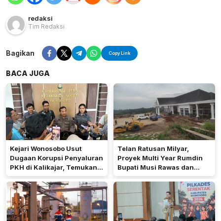
redaksi
Tim Redaksi
Bagikan
Copy Link
BACA JUGA
Kejari Wonosobo Usut
Telan Ratusan Milyar,
Dugaan Korupsi Penyaluran
Proyek Multi Year Rumdin
PKH di Kalikajar, Temukan
Bupati Musi Rawas dan
Hampir 600 Kartu ATM
Gedung Serbaguna Jadi
Penerima Manfaat
Sorotan Publik