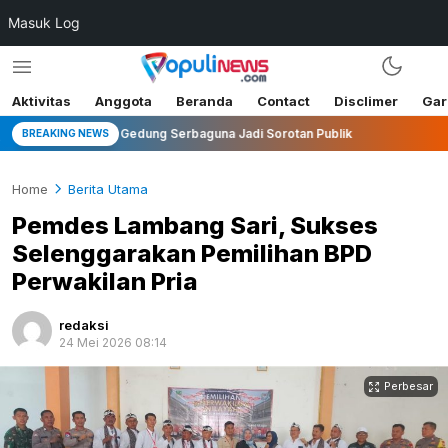
Masuk Log
Aktivitas
Anggota
Beranda
Contact
Disclimer
Gar
dan Gedung Serbaguna Jadi Sorotan Publik
Jelang HUT RI, 3
BREAKING NEWS
Home
Berita Utama
Pemdes Lambang Sari, Sukses
Selenggarakan Pemilihan BPD
Perwakilan Pria
redaksi
24 Mei 2026 08:14
Perbesar