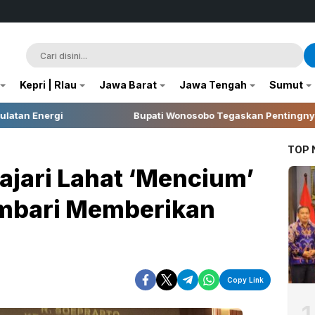
Kepri | RIau
Jawa Barat
Jawa Tengah
Sumut
Bupati Wonosobo Tegaskan Pentingnya Integritas dalam Pela
TOP
jari Lahat ‘Mencium’
embari Memberikan
Copy Link
1