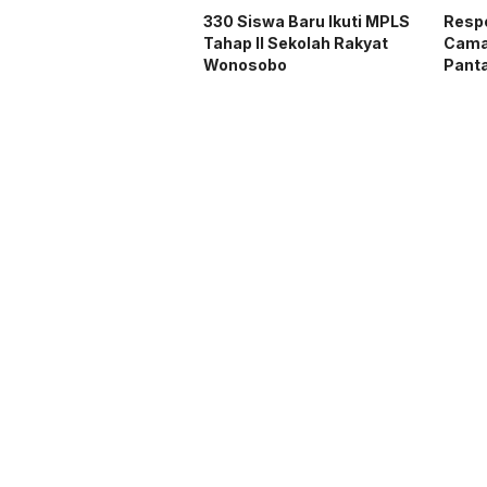
330 Siswa Baru Ikuti MPLS
Respo
Tahap II Sekolah Rakyat
Cama
Wonosobo
Pant