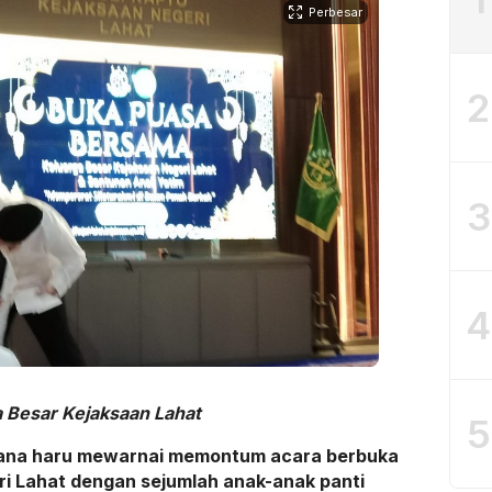
Perbesar
2
3
4
 Besar Kejaksaan Lahat
5
sana haru mewarnai memontum acara berbuka
i Lahat dengan sejumlah anak-anak panti