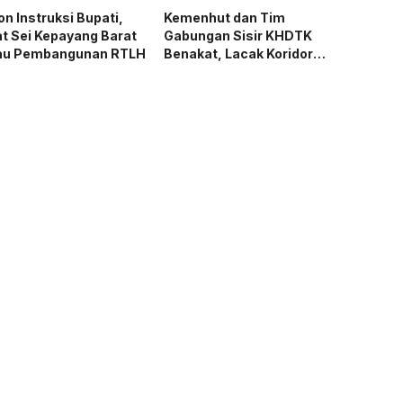
n Instruksi Bupati,
Kemenhut dan Tim
t Sei Kepayang Barat
Gabungan Sisir KHDTK
au Pembangunan RTLH
Benakat, Lacak Koridor
Gajah Sumatera