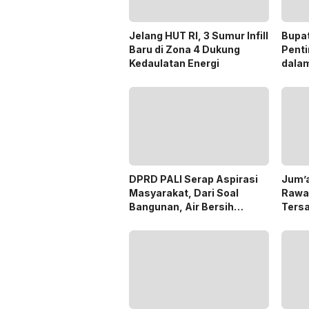
Jelang HUT RI, 3 Sumur Infill
Bupa
Baru di Zona 4 Dukung
Penti
Kedaulatan Energi
dala
Pilka
DPRD PALI Serap Aspirasi
Jum’a
Masyarakat, Dari Soal
Rawa
Bangunan, Air Bersih
Ters
Hingga Pergub Seismik
Dana