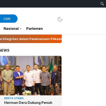
CARI
Nasional
Parlemen
ksanaan Pilkades 2026
Suhartini Ubah Pinang Jadi 
 NEWS
BERITA UTAMA
Herman Deru Dukung Penuh