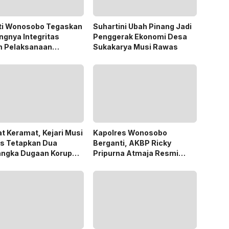
ti Wonosobo Tegaskan
Suhartini Ubah Pinang Jadi
ngnya Integritas
Penggerak Ekonomi Desa
m Pelaksanaan
Sukakarya Musi Rawas
des 2026
t Keramat, Kejari Musi
Kapolres Wonosobo
s Tetapkan Dua
Berganti, AKBP Ricky
angka Dugaan Korupsi
Pripurna Atmaja Resmi
 PSR
Menjabat