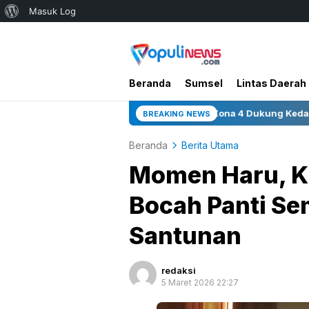
Tentang
Masuk Log
WordPress
Beranda
Sumsel
Lintas Daerah
 3 Sumur Infill Baru di Zona 4 Dukung Kedaulatan Energi
BREAKING NEWS
Beranda
Berita Utama
Momen Haru, Ka
Bocah Panti S
Santunan
redaksi
5 Maret 2026 22:27