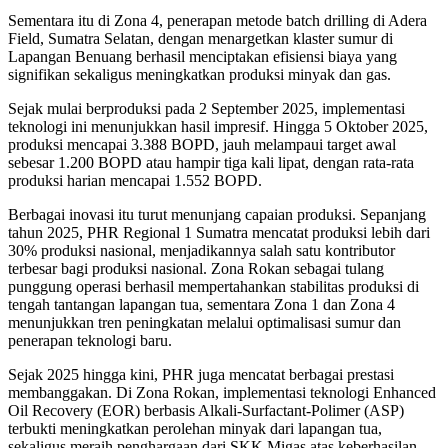
Sementara itu di Zona 4, penerapan metode batch drilling di Adera
Field, Sumatra Selatan, dengan menargetkan klaster sumur di
Lapangan Benuang berhasil menciptakan efisiensi biaya yang
signifikan sekaligus meningkatkan produksi minyak dan gas.
Sejak mulai berproduksi pada 2 September 2025, implementasi
teknologi ini menunjukkan hasil impresif. Hingga 5 Oktober 2025,
produksi mencapai 3.388 BOPD, jauh melampaui target awal
sebesar 1.200 BOPD atau hampir tiga kali lipat, dengan rata-rata
produksi harian mencapai 1.552 BOPD.
Berbagai inovasi itu turut menunjang capaian produksi. Sepanjang
tahun 2025, PHR Regional 1 Sumatra mencatat produksi lebih dari
30% produksi nasional, menjadikannya salah satu kontributor
terbesar bagi produksi nasional. Zona Rokan sebagai tulang
punggung operasi berhasil mempertahankan stabilitas produksi di
tengah tantangan lapangan tua, sementara Zona 1 dan Zona 4
menunjukkan tren peningkatan melalui optimalisasi sumur dan
penerapan teknologi baru.
Sejak 2025 hingga kini, PHR juga mencatat berbagai prestasi
membanggakan. Di Zona Rokan, implementasi teknologi Enhanced
Oil Recovery (EOR) berbasis Alkali-Surfactant-Polimer (ASP)
terbukti meningkatkan perolehan minyak dari lapangan tua,
sekaligus meraih penghargaan dari SKK Migas atas keberhasilan