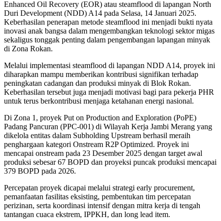
Enhanced Oil Recovery (EOR) atau steamflood di lapangan North
Duri Development (NDD) A14 pada Selasa, 14 Januari 2025.
Keberhasilan penerapan metode steamflood ini menjadi bukti nyata
inovasi anak bangsa dalam mengembangkan teknologi sektor migas
sekaligus tonggak penting dalam pengembangan lapangan minyak
di Zona Rokan.
Melalui implementasi steamflood di lapangan NDD A14, proyek ini
diharapkan mampu memberikan kontribusi signifikan terhadap
peningkatan cadangan dan produksi minyak di Blok Rokan.
Keberhasilan tersebut juga menjadi motivasi bagi para pekerja PHR
untuk terus berkontribusi menjaga ketahanan energi nasional.
Di Zona 1, proyek Put on Production and Exploration (PoPE)
Padang Pancuran (PPC-001) di Wilayah Kerja Jambi Merang yang
dikelola entitas dalam Subholding Upstream berhasil meraih
penghargaan kategori Onstream R2P Optimized. Proyek ini
mencapai onstream pada 23 Desember 2025 dengan target awal
produksi sebesar 67 BOPD dan proyeksi puncak produksi mencapai
379 BOPD pada 2026.
Percepatan proyek dicapai melalui strategi early procurement,
pemanfaatan fasilitas eksisting, pembentukan tim percepatan
perizinan, serta koordinasi intensif dengan mitra kerja di tengah
tantangan cuaca ekstrem, IPPKH, dan long lead item.