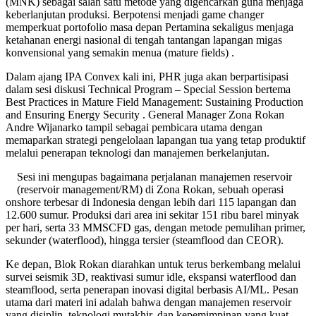
(MNK) sebagai salah satu metode yang digencarkan guna menjaga
keberlanjutan produksi. Berpotensi menjadi game changer
memperkuat portofolio masa depan Pertamina sekaligus menjaga
ketahanan energi nasional di tengah tantangan lapangan migas
konvensional yang semakin menua (mature fields) .
Dalam ajang IPA Convex kali ini, PHR juga akan berpartisipasi
dalam sesi diskusi Technical Program – Special Session bertema
Best Practices in Mature Field Management: Sustaining Production
and Ensuring Energy Security . General Manager Zona Rokan
Andre Wijanarko tampil sebagai pembicara utama dengan
memaparkan strategi pengelolaan lapangan tua yang tetap produktif
melalui penerapan teknologi dan manajemen berkelanjutan.
Sesi ini mengupas bagaimana perjalanan manajemen reservoir
(reservoir management/RM) di Zona Rokan, sebuah operasi
onshore terbesar di Indonesia dengan lebih dari 115 lapangan dan
12.600 sumur. Produksi dari area ini sekitar 151 ribu barel minyak
per hari, serta 33 MMSCFD gas, dengan metode pemulihan primer,
sekunder (waterflood), hingga tersier (steamflood dan CEOR).
Ke depan, Blok Rokan diarahkan untuk terus berkembang melalui
survei seismik 3D, reaktivasi sumur idle, ekspansi waterflood dan
steamflood, serta penerapan inovasi digital berbasis AI/ML. Pesan
utama dari materi ini adalah bahwa dengan manajemen reservoir
yang disiplin, teknologi mutakhir, dan kepemimpinan yang kuat,