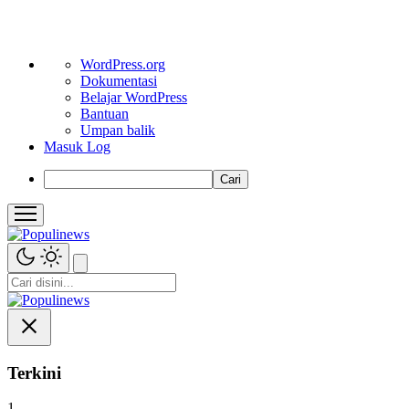
Tentang
WordPress.org
WordPress
Dokumentasi
Belajar WordPress
Bantuan
Umpan balik
Masuk Log
Cari
Terkini
1