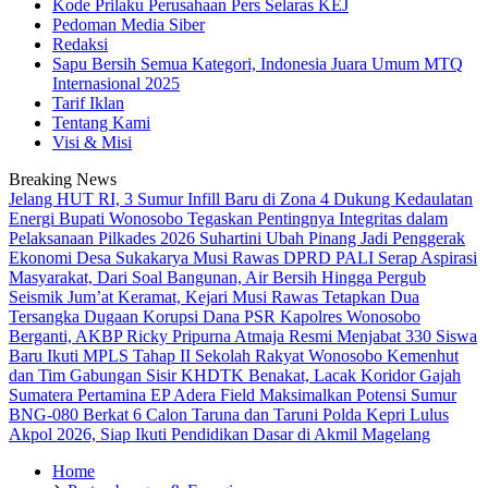
Kode Prilaku Perusahaan Pers Selaras KEJ
Pedoman Media Siber
Redaksi
Sapu Bersih Semua Kategori, Indonesia Juara Umum MTQ
Internasional 2025
Tarif Iklan
Tentang Kami
Visi & Misi
Breaking News
Jelang HUT RI, 3 Sumur Infill Baru di Zona 4 Dukung Kedaulatan
Energi
Bupati Wonosobo Tegaskan Pentingnya Integritas dalam
Pelaksanaan Pilkades 2026
Suhartini Ubah Pinang Jadi Penggerak
Ekonomi Desa Sukakarya Musi Rawas
DPRD PALI Serap Aspirasi
Masyarakat, Dari Soal Bangunan, Air Bersih Hingga Pergub
Seismik
Jum’at Keramat, Kejari Musi Rawas Tetapkan Dua
Tersangka Dugaan Korupsi Dana PSR
Kapolres Wonosobo
Berganti, AKBP Ricky Pripurna Atmaja Resmi Menjabat
330 Siswa
Baru Ikuti MPLS Tahap II Sekolah Rakyat Wonosobo
Kemenhut
dan Tim Gabungan Sisir KHDTK Benakat, Lacak Koridor Gajah
Sumatera
Pertamina EP Adera Field Maksimalkan Potensi Sumur
BNG-080 Berkat
6 Calon Taruna dan Taruni Polda Kepri Lulus
Akpol 2026, Siap Ikuti Pendidikan Dasar di Akmil Magelang
Home