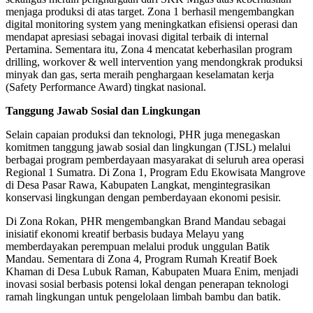
menjaga produksi di atas target. Zona 1 berhasil mengembangkan
digital monitoring system yang meningkatkan efisiensi operasi dan
mendapat apresiasi sebagai inovasi digital terbaik di internal
Pertamina. Sementara itu, Zona 4 mencatat keberhasilan program
drilling, workover & well intervention yang mendongkrak produksi
minyak dan gas, serta meraih penghargaan keselamatan kerja
(Safety Performance Award) tingkat nasional.
Tanggung Jawab Sosial dan Lingkungan
Selain capaian produksi dan teknologi, PHR juga menegaskan
komitmen tanggung jawab sosial dan lingkungan (TJSL) melalui
berbagai program pemberdayaan masyarakat di seluruh area operasi
Regional 1 Sumatra. Di Zona 1, Program Edu Ekowisata Mangrove
di Desa Pasar Rawa, Kabupaten Langkat, mengintegrasikan
konservasi lingkungan dengan pemberdayaan ekonomi pesisir.
Di Zona Rokan, PHR mengembangkan Brand Mandau sebagai
inisiatif ekonomi kreatif berbasis budaya Melayu yang
memberdayakan perempuan melalui produk unggulan Batik
Mandau. Sementara di Zona 4, Program Rumah Kreatif Boek
Khaman di Desa Lubuk Raman, Kabupaten Muara Enim, menjadi
inovasi sosial berbasis potensi lokal dengan penerapan teknologi
ramah lingkungan untuk pengelolaan limbah bambu dan batik.