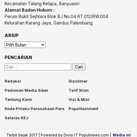
Kecamatan Talang Kelapa, Banyuasin
Alamat Badan Hukum :
Perum Bukit Sejhtara Blok BJ No.04 RT.012/RW.004
Kelurahan Karang Jaya, Gandus Palembang
ARSIP
Arsip
PENCARIAN
Cari
untuk:
Redaksi
Disclimer
Pedoman Media Siber
Tarif Iklan
Tentang Kami
Visi & Misi
Kode Prilaku Perusahaan Pers
Populitainment
Selaras KEJ
Terbit Sejak 2017 | Powered by Divisi IT Populinews.com |
Media ini