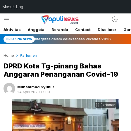
Masuk Log
Aktivitas
Anggota
Beranda
Contact
Disclimer
Gar
ingnya Integritas dalam Pelaksanaan Pilkades 2026
Suhar
BREAKING NEWS
Home
Parlemen
DPRD Kota Tg-pinang Bahas
Anggaran Penanganan Covid-19
Muhammad Syukur
24 April 2020 17:00
Perbesar