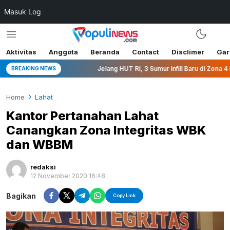
Masuk Log
Aktivitas
Anggota
Beranda
Contact
Disclimer
Gar
blik
Jelang HUT RI, 3 Sumur Infill Baru di Zona 4 Dukung Ke
BREAKING NEWS
Home
Lahat
Kantor Pertanahan Lahat
Canangkan Zona Integritas WBK
dan WBBM
redaksi
12 November 2020 16:48
Bagikan
Copy Link