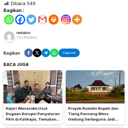
Dibaca
549
Bagikan :
redaksi
Tim Redaksi
Bagikan
Copy Link
BACA JUGA
Kejari Wonosobo Usut
Proyek Rumdin Bupati dan
Dugaan Korupsi Penyaluran
Tiang Pancang Mess
PKH di Kalikajar, Temukan
Gedung Serbaguna Jadi
Hampir 600 Kartu ATM
Sorotan Publik