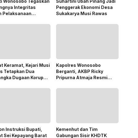
ti Wonosobo Tegaskan
Suhartini Ubah Pinang Jadi
ngnya Integritas
Penggerak Ekonomi Desa
m Pelaksanaan
Sukakarya Musi Rawas
des 2026
t Keramat, Kejari Musi
Kapolres Wonosobo
s Tetapkan Dua
Berganti, AKBP Ricky
angka Dugaan Korupsi
Pripurna Atmaja Resmi
 PSR
Menjabat
n Instruksi Bupati,
Kemenhut dan Tim
t Sei Kepayang Barat
Gabungan Sisir KHDTK