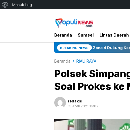
Tentang
Masuk Log
WordPress
Beranda
Sumsel
Lintas Daerah
 3 Sumur Infill Baru di Zona 4 Dukung Kedaulatan Energi
BREAKING NEWS
Beranda
RIAU RAYA
Polsek Simpan
Soal Prokes ke 
redaksi
15 April 2021 16:02