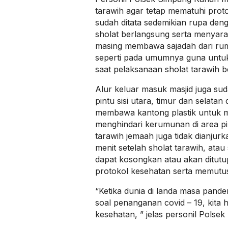
tarawih agar tetap mematuhi prot
sudah ditata sedemikian rupa den
sholat berlangsung serta menyara
masing membawa sajadah dari rum
seperti pada umumnya guna untuk
saat pelaksanaan sholat tarawih b
Alur keluar masuk masjid juga su
pintu sisi utara, timur dan selat
membawa kantong plastik untuk m
menghindari kerumunan di area pin
tarawih jemaah juga tidak dianjurk
menit setelah sholat tarawih, ata
dapat kosongkan atau akan ditutu
protokol kesehatan serta memutus 
“Ketika dunia di landa masa pandem
soal penanganan covid – 19, kita 
kesehatan, ” jelas personil Polse