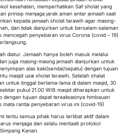
okol kesehatan, memperhatikan Saf sholat yang
gan prinsip menjaga jarak aman antar jemaah saat
nkan kepada jamaah sholat tarawih agar masing-
ah, dan tidak dianjurkan untuk bersalam-salaman
 mencegah penyebaran virus Corona (covid – 19)
erlangsung.
dah diatur. Jemaah hanya boleh masuk melalui
an dan juga masing-masing jemaah dianjurkan untuk
enyimpan alas kaki(sendal/sepatu) dengan tujuan
tu masjid usai sholat terawih. Setelah shalat
an untuk tinggal berlama-lama di dalam masjid, 30
u sekitar pukul 21.00 WIB masjid diharapkan untuk
p dengan tujuan dapat terealisasinya himbauan
mata rantai penyebaran virus ini (covid-19)
i tentu semua pihak harus terlibat aktif dalam
harus menjaga dan selalu mentaati protokol
k Simpang Kanan.