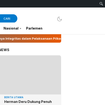
CARI
Nasional
Parlemen
ksanaan Pilkades 2026
Suhartini Ubah Pinang Jadi 
 NEWS
BERITA UTAMA
Herman Deru Dukung Penuh