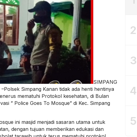
2
3
SIMPANG
4
Polsek Simpang Kanan tidak ada henti hentinya
enerus mematuhi Protokol kesehatan, di Bulan
vasi ” Police Goes To Mosque” di Kec. Simpang
5
sque ini masjid menjadi sasaran utama untuk
atan, dengan tujuan memberikan edukasi dan
olat tarawih untuk terus mematuhi protokol