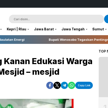
Kepri | RIau
Jawa Barat
Jawa Tengah
Sumut
Bupati Wonosobo Tegaskan Pentingnya Integritas dalam Pela
TOP
g Kanan Edukasi Warga
Mesjid – mesjid
Copy Link
1