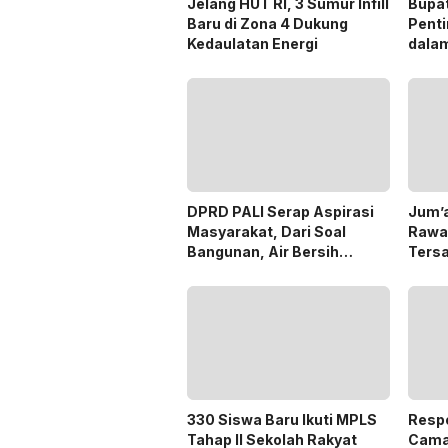
Jelang HUT RI, 3 Sumur Infill
Bupa
Baru di Zona 4 Dukung
Penti
Kedaulatan Energi
dala
Pilka
DPRD PALI Serap Aspirasi
Jum’a
Masyarakat, Dari Soal
Rawa
Bangunan, Air Bersih
Ters
Hingga Pergub Seismik
Dana
330 Siswa Baru Ikuti MPLS
Respo
Tahap II Sekolah Rakyat
Cama