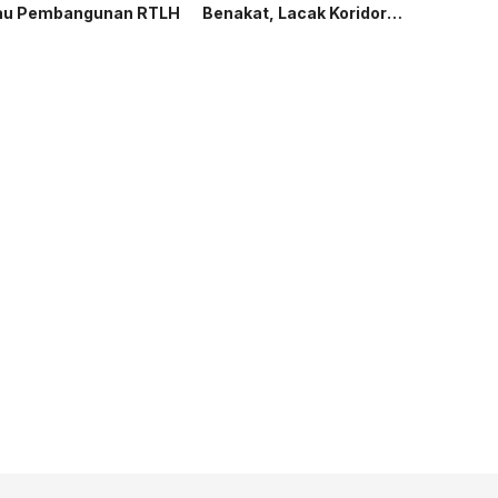
au Pembangunan RTLH
Benakat, Lacak Koridor
Gajah Sumatera