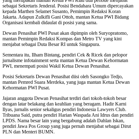
yang merupakan mantan Ketua PWI Riau dua periode menjabat
sebagai Sekretaris Jenderal. Posisi Bendahara Umum dipercayakan
kepada Marthen Selamet Susanto, Pemimpin Redaksi Koran
Jakarta. Adapun Zulkifli Gani Ottoh, mantan Ketua PWI Bidang
Organisasi kembali didaulat di posisi yang sama.
Dewan Penasihat PWI Pusat akan dipimpin oleh Suryopratomo,
mantan Pemimpin Redaksi Kompas dan Metro TV yang kini
menjabat sebagai Duta Besar RI untuk Singapura.
Sementara itu, Ilham Bintang, pendiri Cek & Ricek dan pelopor
jurnalisme infotainment serta mantan Ketua Dewan Kehormatan
PWI, menempati posisi Wakil Ketua Dewan Penasihat.
Posisi Sekretaris Dewan Penasihat diisi oleh Sasongko Tedjo,
mantan Pemred Suara Merdeka, yang juga mantan Ketua Dewan
Kehormatan PWI Pusat.
Jajaran anggota Dewan Penasihat terdiri dari tokoh-tokoh besar
dengan latar belakang dan keahlian yang beragam. Hadir Karni
Ilyas, jurnalis senior sekaligus pendiri Indonesia Lawyers Club.
Tribuana Said, putra pendiri Harian Waspada Ani Idrus dan pendiri
LPDS. Nama besar lain yang bergabung adalah Dahlan Iskan,
pendiri Jawa Pos Group yang juga pernah menjabat sebagai Dirut
PLN dan Menteri BUMN.