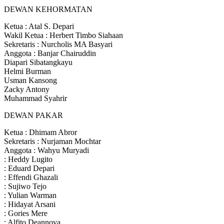
DEWAN KEHORMATAN
Ketua : Atal S. Depari
Wakil Ketua : Herbert Timbo Siahaan
Sekretaris : Nurcholis MA Basyari
Anggota : Banjar Chairuddin
Diapari Sibatangkayu
Helmi Burman
Usman Kansong
Zacky Antony
Muhammad Syahrir
DEWAN PAKAR
Ketua : Dhimam Abror
Sekretaris : Nurjaman Mochtar
Anggota : Wahyu Muryadi
: Heddy Lugito
: Eduard Depari
: Effendi Ghazali
: Sujiwo Tejo
: Yulian Warman
: Hidayat Arsani
: Gories Mere
: Alfito Deannova