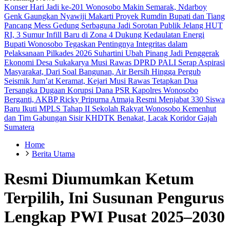
Konser Hari Jadi ke-201 Wonosobo Makin Semarak, Ndarboy
Genk Gaungkan Nyawiji Makarti
Proyek Rumdin Bupati dan Tiang
Pancang Mess Gedung Serbaguna Jadi Sorotan Publik
Jelang HUT
RI, 3 Sumur Infill Baru di Zona 4 Dukung Kedaulatan Energi
Bupati Wonosobo Tegaskan Pentingnya Integritas dalam
Pelaksanaan Pilkades 2026
Suhartini Ubah Pinang Jadi Penggerak
Ekonomi Desa Sukakarya Musi Rawas
DPRD PALI Serap Aspirasi
Masyarakat, Dari Soal Bangunan, Air Bersih Hingga Pergub
Seismik
Jum’at Keramat, Kejari Musi Rawas Tetapkan Dua
Tersangka Dugaan Korupsi Dana PSR
Kapolres Wonosobo
Berganti, AKBP Ricky Pripurna Atmaja Resmi Menjabat
330 Siswa
Baru Ikuti MPLS Tahap II Sekolah Rakyat Wonosobo
Kemenhut
dan Tim Gabungan Sisir KHDTK Benakat, Lacak Koridor Gajah
Sumatera
Home
Berita Utama
Resmi Diumumkan Ketum
Terpilih, Ini Susunan Pengurus
Lengkap PWI Pusat 2025–2030