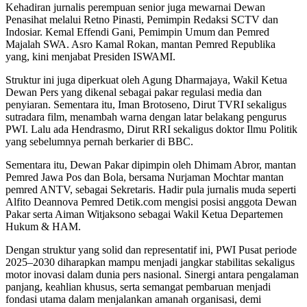
Kehadiran jurnalis perempuan senior juga mewarnai Dewan
Penasihat melalui Retno Pinasti, Pemimpin Redaksi SCTV dan
Indosiar. Kemal Effendi Gani, Pemimpin Umum dan Pemred
Majalah SWA. Asro Kamal Rokan, mantan Pemred Republika
yang, kini menjabat Presiden ISWAMI.
Struktur ini juga diperkuat oleh Agung Dharmajaya, Wakil Ketua
Dewan Pers yang dikenal sebagai pakar regulasi media dan
penyiaran. Sementara itu, Iman Brotoseno, Dirut TVRI sekaligus
sutradara film, menambah warna dengan latar belakang pengurus
PWI. Lalu ada Hendrasmo, Dirut RRI sekaligus doktor Ilmu Politik
yang sebelumnya pernah berkarier di BBC.
Sementara itu, Dewan Pakar dipimpin oleh Dhimam Abror, mantan
Pemred Jawa Pos dan Bola, bersama Nurjaman Mochtar mantan
pemred ANTV, sebagai Sekretaris. Hadir pula jurnalis muda seperti
Alfito Deannova Pemred Detik.com mengisi posisi anggota Dewan
Pakar serta Aiman Witjaksono sebagai Wakil Ketua Departemen
Hukum & HAM.
Dengan struktur yang solid dan representatif ini, PWI Pusat periode
2025–2030 diharapkan mampu menjadi jangkar stabilitas sekaligus
motor inovasi dalam dunia pers nasional. Sinergi antara pengalaman
panjang, keahlian khusus, serta semangat pembaruan menjadi
fondasi utama dalam menjalankan amanah organisasi, demi