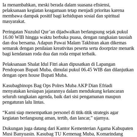
Ia menambahkan, meski berada dalam suasana efisiensi,
pelaksanaan kegiatan keagamaan tetap menjadi prioritas karena
membawa dampak positif bagi kehidupan sosial dan spiritual
masyarakat.
Peringatan Nuzulul Qur’an dijadwalkan berlangsung sejak pukul
16.00 WIB hingga waktu berbuka puasa, dengan rangkaian tausiah
dan doa bersama. Adapun Pawai Malam Takbiran akan dikemas
semarak dengan penilaian kreativitas peserta serta doorprize menarik
bagi kendaraan roda dua dan roda empat terbaik.
Pelaksanaan Shalat Idul Fitri akan dipusatkan di Lapangan
Pendopoan Bupati Muba, dimulai pukul 06.45 WIB dan dilanjutkan
dengan open house Bupati Muba.
Kasubagbinops Bag Ops Polres Muba AKP Dian Efriadi
menyatakan kesiapan jajarannya dalam mendukung kelancaran
seluruh rangkaian agenda, baik dari sisi pengamanan maupun
pengaturan lalu lintas.
“Kami siap menempatkan personel di titik-titik strategis agar
kegiatan berlangsung aman, tertib, dan lancar,” ujarnya.
Dukungan juga datang dari Kantor Kementerian Agama Kabupaten
Musi Banyuasin. Kasubag TU Kemenag Muba, Komarindang