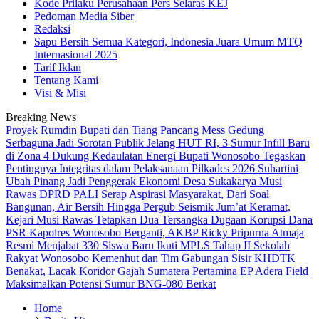
Kode Prilaku Perusahaan Pers Selaras KEJ
Pedoman Media Siber
Redaksi
Sapu Bersih Semua Kategori, Indonesia Juara Umum MTQ
Internasional 2025
Tarif Iklan
Tentang Kami
Visi & Misi
Breaking News
Proyek Rumdin Bupati dan Tiang Pancang Mess Gedung
Serbaguna Jadi Sorotan Publik
Jelang HUT RI, 3 Sumur Infill Baru
di Zona 4 Dukung Kedaulatan Energi
Bupati Wonosobo Tegaskan
Pentingnya Integritas dalam Pelaksanaan Pilkades 2026
Suhartini
Ubah Pinang Jadi Penggerak Ekonomi Desa Sukakarya Musi
Rawas
DPRD PALI Serap Aspirasi Masyarakat, Dari Soal
Bangunan, Air Bersih Hingga Pergub Seismik
Jum’at Keramat,
Kejari Musi Rawas Tetapkan Dua Tersangka Dugaan Korupsi Dana
PSR
Kapolres Wonosobo Berganti, AKBP Ricky Pripurna Atmaja
Resmi Menjabat
330 Siswa Baru Ikuti MPLS Tahap II Sekolah
Rakyat Wonosobo
Kemenhut dan Tim Gabungan Sisir KHDTK
Benakat, Lacak Koridor Gajah Sumatera
Pertamina EP Adera Field
Maksimalkan Potensi Sumur BNG-080 Berkat
Home