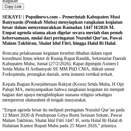
Bagikan
Copy Link
SEKAYU | Populinews.com – Pemerintah Kabupaten Musi
Banyuasin (Pemkab Muba) menyiapkan rangkaian kegiatan
besar dalam menyemarakkan Ramadan 1447 H/2026 M.
Empat agenda utama akan digelar secara meriah dan penuh
kebersamaan, mulai dari peringatan Nuzulul Qur’an, Pawai
Malam Takbiran, Shalat Idul Fitri, hingga Halal Bi Halal.
Rencana pelaksanaan kegiatan tersebut dibahas dalam rapat
koordinasi lintas sektor di Ruang Rapat Randik, Sekretariat Daerah
Kabupaten Muba, Jumat (27/2/2026). Rapat dipimpin Asisten I
Setda Muba H Ardiansyah SE MM PhD CMA, diikuti unsur
Forkopimda, perangkat daerah, serta instansi vertikal terkait.
Kepala Bagian Kesejahteraan Rakyat (Kesra) Setda Muba, H Opi
Palopi MA, menyampaikan bahwa rangkaian kegiatan ini menjadi
bagian dari upaya menghidupkan suasana religius sekaligus
mempererat silaturahmi di tengah masyarakat.
“Empat agenda besar itu meliputi peringatan Nuzulul Qur’an pada
12 Maret 2026 di Pendopoan Griya Bumi Serasan Sekate, Pawai
Malam Takbiran, Shalat Idul Fitri 1447 H, serta Halal Bi Halal di
Halaman Kantor Bupati Muba pada 25 Maret 2026,” jelasnya.