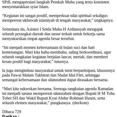
SPdI, mengapresiasi langkah Pemkab Muba yang terus konsisten
menyemarakkan syiar Islam.
“Kegiatan ini sangat positif, memperkuat nilai spiritual sekaligus
mempererat ukhuwah islamiyah di tengah masyarakat,” ungkapnya.
Sementara itu, Asisten I Setda Muba H Ardiansyah mengajak
seluruh perangkat daerah dan unsur terkait untuk bekerja sama
menyukseskan empat agenda besar tersebut.
“Ini menjadi momen kebersamaan di bulan suci dan hari
kemenangan. Mari kita bahu-membahu, saling berkoordinasi, agar
seluruh rangkaian kegiatan berjalan lancar, meriah, dan memberi
kesan positif bagi masyarakat,” tuturnya.
Ia juga mengimbau masyarakat untuk turut berpartisipasi, khususnya
pada Pawai Malam Takbiran dan Shalat Idul Fitri, sehingga
semangat kebersamaan dan silaturahmi dapat dirasakan bersama.
“Mari kita sukseskan bersama. Semoga rangkaian agenda Ramadan
ini menjadi sarana mempererat silaturahmi dengan Bupati H M Toha
Tohet SH dan Wakil Bupati Kyai Abdur Rohman Husen, serta
seluruh elemen masyarakat,” pungkasnya. (dm/kom)
Dibaca
729
Bagikan :