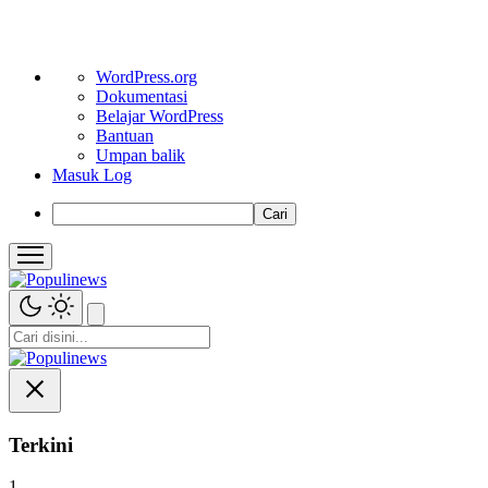
Tentang
WordPress.org
WordPress
Dokumentasi
Belajar WordPress
Bantuan
Umpan balik
Masuk Log
Cari
Terkini
1