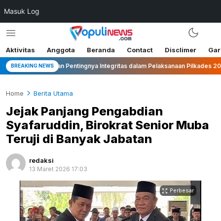
Masuk Log
Aktivitas
Anggota
Beranda
Contact
Disclimer
Gar
gaskan Pentingnya Integritas dalam Pelaksanaan Pilkades 2026
BREAKING NEWS
Home
Berita Utama
Jejak Panjang Pengabdian
Syafaruddin, Birokrat Senior Muba
Teruji di Banyak Jabatan
redaksi
13 Maret 2026 17:03
Perbesar