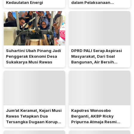
Kedaulatan Energi
dalam Pelaksanaan
Pilkades 2026
Suhartini Ubah Pinang Jadi
DPRD PALI Serap Aspirasi
Penggerak Ekonomi Desa
Masyarakat, Dari Soal
Sukakarya Musi Rawas
Bangunan, Air Bersih
Hingga Pergub Seismik
Jum’at Keramat, Kejari Musi
Kapolres Wonosobo
Rawas Tetapkan Dua
Berganti, AKBP Ricky
Tersangka Dugaan Korupsi
Pripurna Atmaja Resmi
Dana PSR
Menjabat