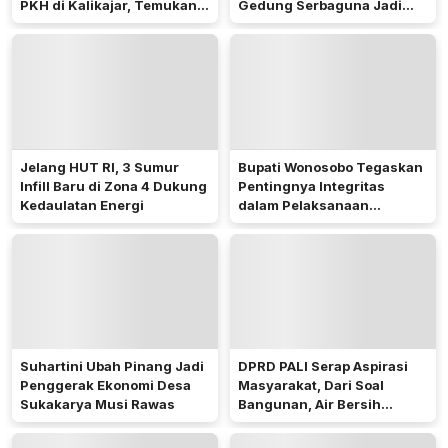
PKH di Kalikajar, Temukan
Gedung Serbaguna Jadi
Hampir 600 Kartu ATM
Sorotan Publik
Penerima Manfaat
Jelang HUT RI, 3 Sumur
Bupati Wonosobo Tegaskan
Infill Baru di Zona 4 Dukung
Pentingnya Integritas
Kedaulatan Energi
dalam Pelaksanaan
Pilkades 2026
Suhartini Ubah Pinang Jadi
DPRD PALI Serap Aspirasi
Penggerak Ekonomi Desa
Masyarakat, Dari Soal
Sukakarya Musi Rawas
Bangunan, Air Bersih
Hingga Pergub Seismik