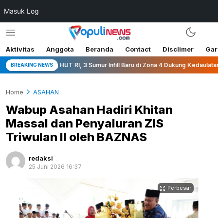
Masuk Log
Aktivitas
Anggota
Beranda
Contact
Disclimer
Gar
Jelang HUT RI, 3 Sumur Infill Baru di Zona 4 Dukung Kedaulatan Energi
BREAKING NEWS
Home
ASAHAN
Wabup Asahan Hadiri Khitan
Massal dan Penyaluran ZIS
Triwulan II oleh BAZNAS
redaksi
25 Juni 2026 16:37
Perbesar