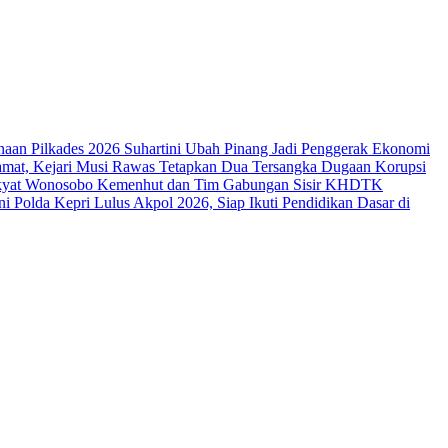
naan Pilkades 2026
Suhartini Ubah Pinang Jadi Penggerak Ekonomi
amat, Kejari Musi Rawas Tetapkan Dua Tersangka Dugaan Korupsi
akyat Wonosobo
Kemenhut dan Tim Gabungan Sisir KHDTK
i Polda Kepri Lulus Akpol 2026, Siap Ikuti Pendidikan Dasar di