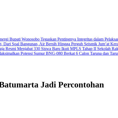
nergi
Bupati Wonosobo Tegaskan Pentingnya Integritas dalam Pelaksa
, Dari Soal Bangunan, Air Bersih Hingga Pergub Seismik
Jum’at Ker
aja Resmi Menjabat
330 Siswa Baru Ikuti MPLS Tahap II Sekolah R
Maksimalkan Potensi Sumur BNG-080 Berkat
6 Calon Taruna dan Tarun
atumarta Jadi Percontohan