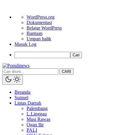
Tentang
WordPress.org
WordPress
Dokumentasi
Belajar WordPress
Bantuan
Umpan balik
Masuk Log
Cari
CARI
Beranda
Sumsel
Lintas Daerah
Palembang
L.Linggau
Musi Rawas
Ogan Ilir
PALI