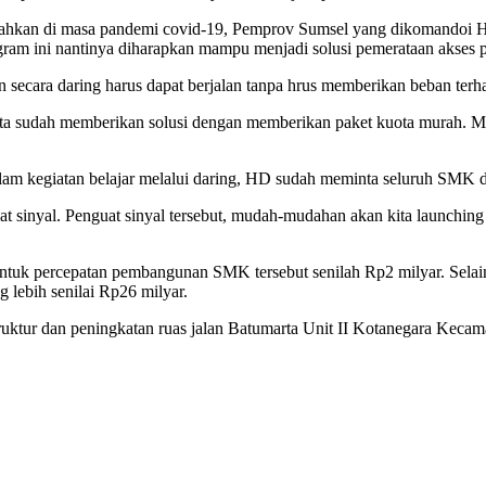
. Bahkan di masa pandemi covid-19, Pemprov Sumsel yang dikomandoi 
ram ini nantinya diharapkan mampu menjadi solusi pemerataan akses pen
 secara daring harus dapat berjalan tanpa hrus memberikan beban terha
 Kita sudah memberikan solusi dengan memberikan paket kuota murah.
alam kegiatan belajar melalui daring, HD sudah meminta seluruh SMK d
nyal. Penguat sinyal tersebut, mudah-mudahan akan kita launching d
ntuk percepatan pembangunan SMK tersebut senilah Rp2 milyar. Selain 
lebih senilai Rp26 milyar.
truktur dan peningkatan ruas jalan Batumarta Unit II Kotanegara Ke