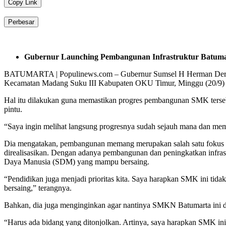
Copy Link
Perbesar
Gubernur Launching Pembangunan Infrastruktur Batuma
BATUMARTA | Populinews.com – Gubernur Sumsel H Herman Deru 
Kecamatan Madang Suku III Kabupaten OKU Timur, Minggu (20/9) 
Hal itu dilakukan guna memastikan progres pembangunan SMK tersebu
pintu.
“Saya ingin melihat langsung progresnya sudah sejauh mana dan mem
Dia mengatakan, pembangunan memang merupakan salah satu fokus Pemp
direalisasikan. Dengan adanya pembangunan dan peningkatkan infrast
Daya Manusia (SDM) yang mampu bersaing.
“Pendidikan juga menjadi prioritas kita. Saya harapkan SMK ini tida
bersaing,” terangnya.
Bahkan, dia juga menginginkan agar nantinya SMKN Batumarta ini d
“Harus ada bidang yang ditonjolkan. Artinya, saya harapkan SMK ini 