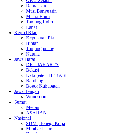
OKU Selatan
Banyuasin
Musi Banyuasin
Muara Enim
Tanjung Enim
Lahat
Kepri | RIau
Kepulauan Riau
Bintan
Tanjungpinang
Natuna
Jawa Barat
DKI_JAKARTA
Bekasi
Kabupaten_BEKASI
Bandung
Bogor Kabupaten
Jawa Tengah
Wonosobo
Sumut
Medan
ASAHAN
Nasional
SDM | Tenega Kerja
Mimbar Islam