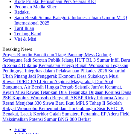
Kode Prilaku Perusahaan Pers Selaras KEJ
Pedoman Media Siber
Redaksi
Sapu Bersih Semua Kategori, Indonesia Juara Umum MTQ
Internasional 2025
Tarif Iklan
Tentang Kami
Visi & Misi
Breaking News
Proyek Rumdin Bupati dan Tiang Pancang Mess Gedung
Serbaguna Jadi Sorotan Publik
Jelang HUT RI, 3 Sumur Infill Baru
di Zona 4 Dukung Kedaulatan Energi
Bupati Wonosobo Tegaskan
Pentingnya Integritas dalam Pelaksanaan Pilkades 2026
Suhartini
Ubah Pinang Jadi Penggerak Ekonomi Desa Sukakarya Musi
Rawas
DPRD PALI Serap Aspirasi Masyarakat, Dari Soal
Bangunan, Air Bersih Hingga Pergub Seismik
Jum’at Keramat,
Kejari Musi Rawas Tetapkan Dua Tersangka Dugaan Korupsi Dana
PSR
Kapolres Wonosobo Berganti, AKBP Ricky Pripurna Atmaja
Resmi Menjabat
330 Siswa Baru Ikuti MPLS Tahap II Sekolah
Rakyat Wonosobo
Kemenhut dan Tim Gabungan Sisir KHDTK
Benakat, Lacak Koridor Gajah Sumatera
Pertamina EP Adera Field
Maksimalkan Potensi Sumur BNG-080 Berkat
Home