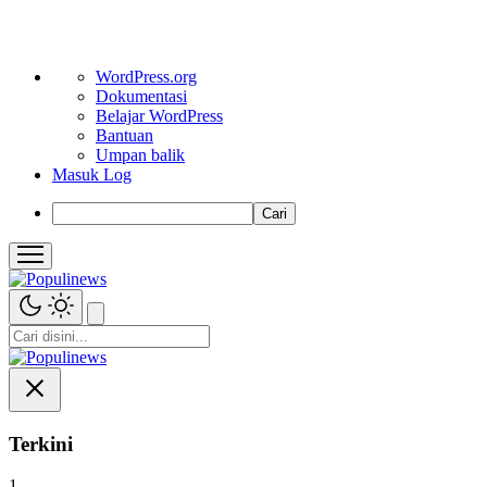
Tentang
WordPress.org
WordPress
Dokumentasi
Belajar WordPress
Bantuan
Umpan balik
Masuk Log
Cari
Terkini
1