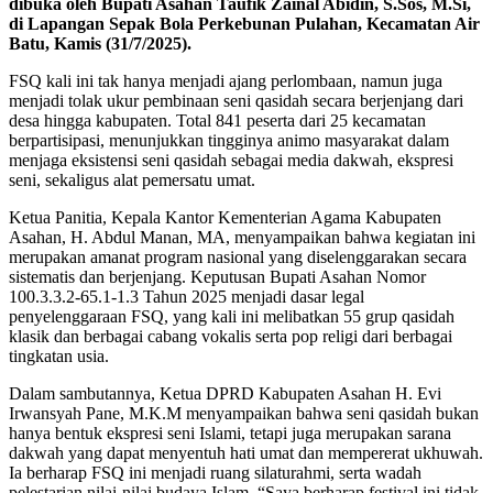
dibuka oleh Bupati Asahan Taufik Zainal Abidin, S.Sos, M.Si,
di Lapangan Sepak Bola Perkebunan Pulahan, Kecamatan Air
Batu, Kamis (31/7/2025).
FSQ kali ini tak hanya menjadi ajang perlombaan, namun juga
menjadi tolak ukur pembinaan seni qasidah secara berjenjang dari
desa hingga kabupaten. Total 841 peserta dari 25 kecamatan
berpartisipasi, menunjukkan tingginya animo masyarakat dalam
menjaga eksistensi seni qasidah sebagai media dakwah, ekspresi
seni, sekaligus alat pemersatu umat.
Ketua Panitia, Kepala Kantor Kementerian Agama Kabupaten
Asahan, H. Abdul Manan, MA, menyampaikan bahwa kegiatan ini
merupakan amanat program nasional yang diselenggarakan secara
sistematis dan berjenjang. Keputusan Bupati Asahan Nomor
100.3.3.2-65.1-1.3 Tahun 2025 menjadi dasar legal
penyelenggaraan FSQ, yang kali ini melibatkan 55 grup qasidah
klasik dan berbagai cabang vokalis serta pop religi dari berbagai
tingkatan usia.
Dalam sambutannya, Ketua DPRD Kabupaten Asahan H. Evi
Irwansyah Pane, M.K.M menyampaikan bahwa seni qasidah bukan
hanya bentuk ekspresi seni Islami, tetapi juga merupakan sarana
dakwah yang dapat menyentuh hati umat dan mempererat ukhuwah.
Ia berharap FSQ ini menjadi ruang silaturahmi, serta wadah
pelestarian nilai-nilai budaya Islam. “Saya berharap festival ini tidak