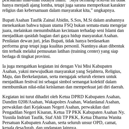
hanya menjadi ajang lomba, tetapi juga sarana memperkuat karakter
religius dan kebersamaan dalam masyarakat kita,” ungkapnya.
Bupati Asahan Taufik Zainal Abidin, S.Sos, M.Si dalam arahannya
menekankan bahwa tujuan utama FSQ bukan semata-mata mengejar
juara, melainkan menumbuhkan kecintaan terhadap seni Islami dan
menjadikan qasidah bagian dari gaya hidup masyarakat Asahan.
Penilaian dewan juri, jelas Bupati, tidak hanya berdasarkan
performa grup tetapi juga kualitas personil. Nantinya akan dibentuk
tim terbaik melalui pemusatan latihan (training center) yang siap
berlaga di tingkat provinsi.
Ia juga mengaitkan kegiatan ini dengan Visi Misi Kabupaten
Asahan, yakni mewujudkan masyarakat yang Sejahtera, Religius,
Maju, dan Berkelanjutan, serta mengajak seluruh elemen untuk
menjadikan festival ini sebagai simbol semangat kolektif dalam
membumikan nilai-nilai keislaman dan memperkuat jati diri daerah.
Kegiatan ini turut dihadiri oleh Ketua DPRD Kabupaten Asahan,
Dandim 0208/Asahan, Wakapolres Asahan, Wadanlanal Asahan,
perwakilan dari Kejaksaan Negeri Asahan, perwakilan dari
Pengadilan Negeri Kisaran, Ketua TP PKK Kabupaten Asahan Ny.
Yusnila Indriati Taufik, Staf Ahli TP PKK, Ketua Dharma Wanita
Persatuan Kabupaten Asahan, serta seluruh unsur OPD, camat,
kepala desa/lurah, dan undangan lainnya.