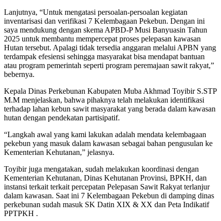
Lanjutnya, “Untuk mengatasi persoalan-persoalan kegiatan
inventarisasi dan verifikasi 7 Kelembagaan Pekebun. Dengan ini
saya mendukung dengan skema APBD-P Musi Banyuasin Tahun
2025 untuk membantu mempercepat proses pelepasan kawasan
Hutan tersebut. Apalagi tidak tersedia anggaran melalui APBN yang
terdampak efesiensi sehingga masyarakat bisa mendapat bantuan
atau program pemerintah seperti program peremajaan sawit rakyat,”
bebernya.
Kepala Dinas Perkebunan Kabupaten Muba Akhmad Toyibir S.STP
M.M menjelaskan, bahwa pihaknya telah melakukan identifikasi
terhadap lahan kebun sawit masyarakat yang berada dalam kawasan
hutan dengan pendekatan partisipatif.
“Langkah awal yang kami lakukan adalah mendata kelembagaan
pekebun yang masuk dalam kawasan sebagai bahan pengusulan ke
Kementerian Kehutanan,” jelasnya.
Toyibir juga mengatakan, sudah melakukan koordinasi dengan
Kementerian Kehutanan, Dinas Kehutanan Provinsi, BPKH, dan
instansi terkait terkait percepatan Pelepasan Sawit Rakyat terlanjur
dalam kawasan. Saat ini 7 Kelembagaan Pekebun di damping dinas
perkebunan sudah masuk SK Datin XIX & XX dan Peta Indikatif
PPTPKH .