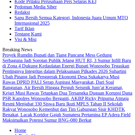
Kode Prilaku Perusahaan Pers Selaras KEJ
Pedoman Media Siber
Redaksi
Sapu Bersih Semua Kategori, Indonesia Juara Umum MTQ
Internasional 2025
Tarif Iklan
Tentang Kami
Visi & Misi
Breaking News
Proyek Rumdin Bupati dan Tiang Pancang Mess Gedung
Serbaguna Jadi Sorotan Publik
Jelang HUT RI, 3 Sumur Infill Baru
di Zona 4 Dukung Kedaulatan Energi
Bupati Wonosobo Tegaskan
Pentingnya Integritas dalam Pelaksanaan Pilkades 2026
Suhartini
Ubah Pinang Jadi Penggerak Ekonomi Desa Sukakarya Musi
Rawas
DPRD PALI Serap Aspirasi Masyarakat, Dari Soal
Bangunan, Air Bersih Hingga Pergub Seismik
Jum’at Keramat,
Kejari Musi Rawas Tetapkan Dua Tersangka Dugaan Korupsi Dana
PSR
Kapolres Wonosobo Berganti, AKBP Ricky Pripurna Atmaja
Resmi Menjabat
330 Siswa Baru Ikuti MPLS Tahap II Sekolah
Rakyat Wonosobo
Kemenhut dan Tim Gabungan Sisir KHDTK
Benakat, Lacak Koridor Gajah Sumatera
Pertamina EP Adera Field
Maksimalkan Potensi Sumur BNG-080 Berkat
Home