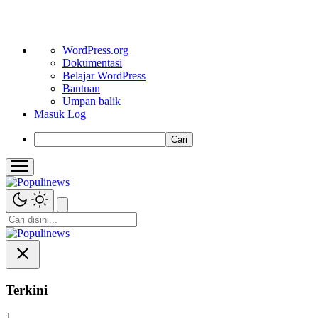
Tentang
WordPress.org
WordPress
Dokumentasi
Belajar WordPress
Bantuan
Umpan balik
Masuk Log
Cari
Terkini
1