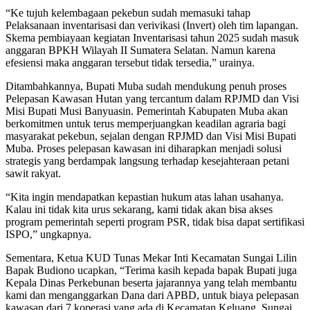
“Ke tujuh kelembagaan pekebun sudah memasuki tahap
Pelaksanaan inventarisasi dan verivikasi (Invert) oleh tim lapangan.
Skema pembiayaan kegiatan Inventarisasi tahun 2025 sudah masuk
anggaran BPKH Wilayah II Sumatera Selatan. Namun karena
efesiensi maka anggaran tersebut tidak tersedia,” urainya.
Ditambahkannya, Bupati Muba sudah mendukung penuh proses
Pelepasan Kawasan Hutan yang tercantum dalam RPJMD dan Visi
Misi Bupati Musi Banyuasin. Pemerintah Kabupaten Muba akan
berkomitmen untuk terus memperjuangkan keadilan agraria bagi
masyarakat pekebun, sejalan dengan RPJMD dan Visi Misi Bupati
Muba. Proses pelepasan kawasan ini diharapkan menjadi solusi
strategis yang berdampak langsung terhadap kesejahteraan petani
sawit rakyat.
“Kita ingin mendapatkan kepastian hukum atas lahan usahanya.
Kalau ini tidak kita urus sekarang, kami tidak akan bisa akses
program pemerintah seperti program PSR, tidak bisa dapat sertifikasi
ISPO,” ungkapnya.
Sementara, Ketua KUD Tunas Mekar Inti Kecamatan Sungai Lilin
Bapak Budiono ucapkan, “Terima kasih kepada bapak Bupati juga
Kepala Dinas Perkebunan beserta jajarannya yang telah membantu
kami dan menganggarkan Dana dari APBD, untuk biaya pelepasan
kawasan dari 7 koperasi yang ada di Kecamatan Keluang, Sungai