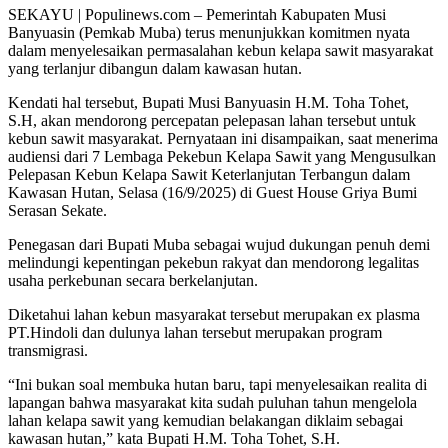
SEKAYU | Populinews.com – Pemerintah Kabupaten Musi
Banyuasin (Pemkab Muba) terus menunjukkan komitmen nyata
dalam menyelesaikan permasalahan kebun kelapa sawit masyarakat
yang terlanjur dibangun dalam kawasan hutan.
Kendati hal tersebut, Bupati Musi Banyuasin H.M. Toha Tohet,
S.H, akan mendorong percepatan pelepasan lahan tersebut untuk
kebun sawit masyarakat. Pernyataan ini disampaikan, saat menerima
audiensi dari 7 Lembaga Pekebun Kelapa Sawit yang Mengusulkan
Pelepasan Kebun Kelapa Sawit Keterlanjutan Terbangun dalam
Kawasan Hutan, Selasa (16/9/2025) di Guest House Griya Bumi
Serasan Sekate.
Penegasan dari Bupati Muba sebagai wujud dukungan penuh demi
melindungi kepentingan pekebun rakyat dan mendorong legalitas
usaha perkebunan secara berkelanjutan.
Diketahui lahan kebun masyarakat tersebut merupakan ex plasma
PT.Hindoli dan dulunya lahan tersebut merupakan program
transmigrasi.
“Ini bukan soal membuka hutan baru, tapi menyelesaikan realita di
lapangan bahwa masyarakat kita sudah puluhan tahun mengelola
lahan kelapa sawit yang kemudian belakangan diklaim sebagai
kawasan hutan,” kata Bupati H.M. Toha Tohet, S.H.