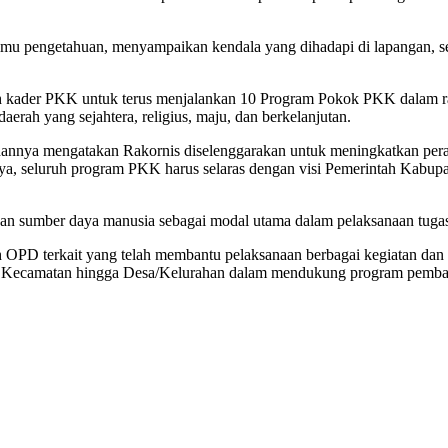
i ilmu pengetahuan, menyampaikan kendala yang dihadapi di lapangan,
luruh kader PKK untuk terus menjalankan 10 Program Pokok PKK dalam
ah yang sejahtera, religius, maju, dan berkelanjutan.
ahannya mengatakan Rakornis diselenggarakan untuk meningkatkan per
a, seluruh program PKK harus selaras dengan visi Pemerintah Kabup
 sumber daya manusia sebagai modal utama dalam pelaksanaan tugas 
uh OPD terkait yang telah membantu pelaksanaan berbagai kegiatan da
, Kecamatan hingga Desa/Kelurahan dalam mendukung program pembang