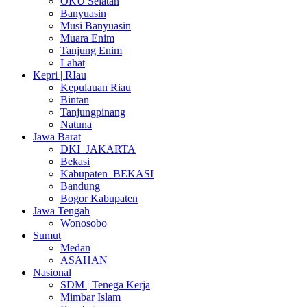
OKU Selatan
Banyuasin
Musi Banyuasin
Muara Enim
Tanjung Enim
Lahat
Kepri | RIau
Kepulauan Riau
Bintan
Tanjungpinang
Natuna
Jawa Barat
DKI_JAKARTA
Bekasi
Kabupaten_BEKASI
Bandung
Bogor Kabupaten
Jawa Tengah
Wonosobo
Sumut
Medan
ASAHAN
Nasional
SDM | Tenega Kerja
Mimbar Islam