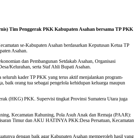
kornis) Tim Penggerak PKK Kabupaten Asahan bersama TP PKK
 Kecamatan se-Kabupaten Asahan berdasarkan Keputusan Ketua TP
paten Asahan.
erekonomian dan Pembangunan Setdakab Asahan, Organisasi
a/Kelurahan, serta Staf Ahli Bupati Asahan.
 seluruh kader TP PKK yang terus aktif menjalankan program-
, baik orang tua sebagai pengelola kehidupan keluarga maupun
rak (HKG) PKK. Supervisi tingkat Provinsi Sumatera Utara juga
ahuning, Kecamatan Rahuning, Pola Asuh Anak dan Remaja (PAAR):
a Kisaran Timur dan AKU HATINYA PKK:Desa Persatuan, Kecamatan
esuatunya dengan baik agar Kabupaten Asahan memperoleh hasil yang