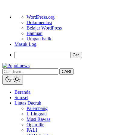
Tentang
WordPress.org
WordPress
Dokumentasi
Belajar WordPress
Bantuan
Umpan balik
Masuk Log
Cari
CARI
Beranda
Sumsel
Lintas Daerah
Palembang
L.Linggau
Musi Rawas
Ogan Ilir
PALI