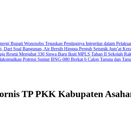
nergi
Bupati Wonosobo Tegaskan Pentingnya Integritas dalam Pelaksa
, Dari Soal Bangunan, Air Bersih Hingga Pergub Seismik
Jum’at Ker
aja Resmi Menjabat
330 Siswa Baru Ikuti MPLS Tahap II Sekolah R
Maksimalkan Potensi Sumur BNG-080 Berkat
6 Calon Taruna dan Tarun
kornis TP PKK Kabupaten Asaha