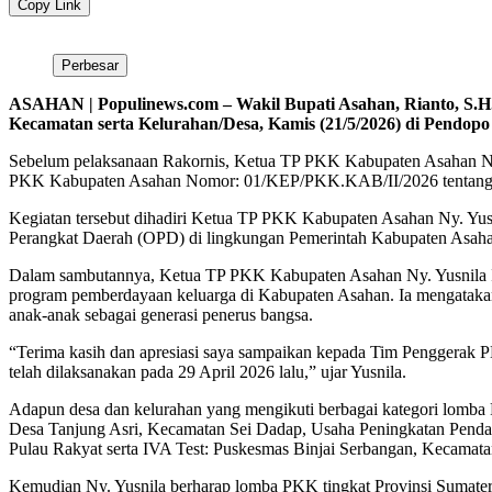
Copy Link
Perbesar
ASAHAN | Populinews.com – Wakil Bupati Asahan, Rianto, S.H
Kecamatan serta Kelurahan/Desa, Kamis (21/5/2026) di Pendop
Sebelum pelaksanaan Rakornis, Ketua TP PKK Kabupaten Asahan Ny.
PKK Kabupaten Asahan Nomor: 01/KEP/PKK.KAB/II/2026 tentang 
Kegiatan tersebut dihadiri Ketua TP PKK Kabupaten Asahan Ny. Yus
Perangkat Daerah (OPD) di lingkungan Pemerintah Kabupaten Asaha
Dalam sambutannya, Ketua TP PKK Kabupaten Asahan Ny. Yusnila Ind
program pemberdayaan keluarga di Kabupaten Asahan. Ia mengatakan
anak-anak sebagai generasi penerus bangsa.
“Terima kasih dan apresiasi saya sampaikan kepada Tim Penggerak 
telah dilaksanakan pada 29 April 2026 lalu,” ujar Yusnila.
Adapun desa dan kelurahan yang mengikuti berbagai kategori lomba
Desa Tanjung Asri, Kecamatan Sei Dadap, Usaha Peningkatan Pe
Pulau Rakyat serta IVA Test: Puskesmas Binjai Serbangan, Kecamata
Kemudian Ny. Yusnila berharap lomba PKK tingkat Provinsi Sumatera