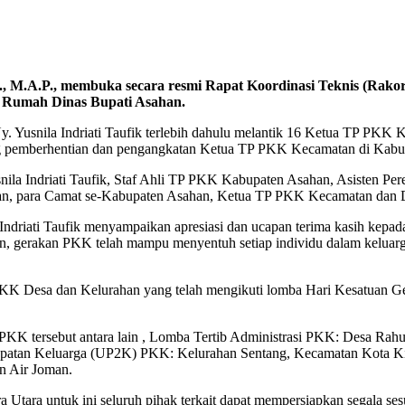
., M.A.P., membuka secara resmi Rapat Koordinasi Teknis (Ra
o Rumah Dinas Bupati Asahan.
 Yusnila Indriati Taufik terlebih dahulu melantik 16 Ketua TP PKK
pemberhentian dan pengangkatan Ketua TP PKK Kecamatan di Kabu
nila Indriati Taufik, Staf Ahli TP PKK Kabupaten Asahan, Asisten P
n, para Camat se-Kabupaten Asahan, Ketua TP PKK Kecamatan dan Des
riati Taufik menyampaikan apresiasi dan ucapan terima kasih kepada
, gerakan PKK telah mampu menyentuh setiap individu dalam keluarga
PKK Desa dan Kelurahan yang telah mengikuti lomba Hari Kesatuan Ge
 PKK tersebut antara lain , Lomba Tertib Administrasi PKK: Desa R
ndapatan Keluarga (UP2K) PKK: Kelurahan Sentang, Kecamatan Kot
n Air Joman.
 Utara untuk ini seluruh pihak terkait dapat mempersiapkan segala s