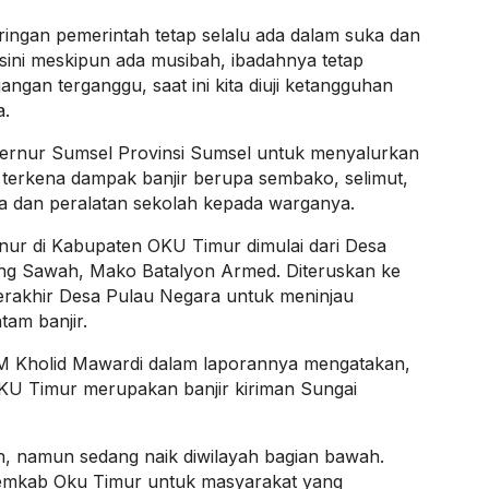
 ringan pemerintah tetap selalu ada dalam suka dan
ini meskipun ada musibah, ibadahnya tetap
jangan terganggu, saat ini kita diuji ketangguhan
a.
ubernur Sumsel Provinsi Sumsel untuk menyalurkan
terkena dampak banjir berupa sembako, selimut,
a dan peralatan sekolah kepada warganya.
rnur di Kabupaten OKU Timur dimulai dari Desa
g Sawah, Mako Batalyon Armed. Diteruskan ke
terakhir Desa Pulau Negara untuk meninjau
tam banjir.
 Kholid Mawardi dalam laporannya mengatakan,
KU Timur merupakan banjir kiriman Sungai
un, namun sedang naik diwilayah bagian bawah.
Pemkab Oku Timur untuk masyarakat yang