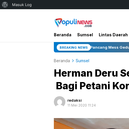
Tentang
Masuk Log
WordPress
Beranda
Sumsel
Lintas Daerah
din Bupati dan Tiang Pancang Mess Gedung Serbaguna Jadi Sorot
BREAKING NEWS
Beranda
Sumsel
Herman Deru Se
Bagi Petani Ko
redaksi
11 Mei 2020 11:24