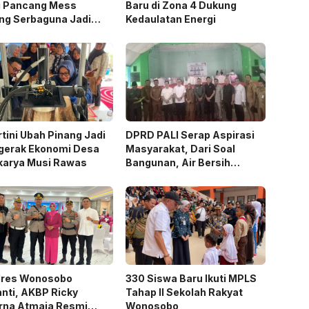
g Pancang Mess
Baru di Zona 4 Dukung
ng Serbaguna Jadi
Kedaulatan Energi
an Publik
tini Ubah Pinang Jadi
DPRD PALI Serap Aspirasi
gerak Ekonomi Desa
Masyarakat, Dari Soal
karya Musi Rawas
Bangunan, Air Bersih
Hingga Pergub Seismik
lres Wonosobo
330 Siswa Baru Ikuti MPLS
nti, AKBP Ricky
Tahap II Sekolah Rakyat
urna Atmaja Resmi
Wonosobo