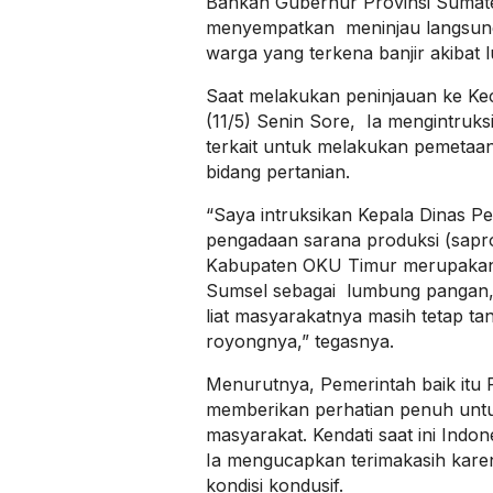
Bahkan Gubernur Provinsi Sumat
menyempatkan meninjau langsung k
warga yang terkena banjir akibat
Saat melakukan peninjauan ke K
(11/5) Senin Sore, Ia mengintruks
terkait untuk melakukan pemetaa
bidang pertanian.
“Saya intruksikan Kepala Dinas P
pengadaan sarana produksi (saprod
Kabupaten OKU Timur merupakan 
Sumsel sebagai lumbung pangan, 
liat masyarakatnya masih tetap t
royongnya,” tegasnya.
Menurutnya, Pemerintah baik i
memberikan perhatian penuh unt
masyarakat. Kendati saat ini Indo
Ia mengucapkan terimakasih kare
kondisi kondusif.