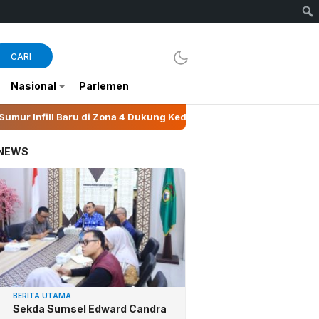
CARI
Nasional
Parlemen
a 4 Dukung Kedaulatan Energi
Bupati Wonosobo Tegas
 NEWS
BERITA UTAMA
Sekda Sumsel Edward Candra