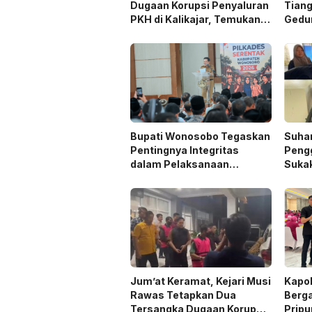
Dugaan Korupsi Penyaluran
Tian
PKH di Kalikajar, Temukan
Gedu
Hampir 600 Kartu ATM
Sorot
Penerima Manfaat
Bupati Wonosobo Tegaskan
Suhar
Pentingnya Integritas
Peng
dalam Pelaksanaan
Suka
Pilkades 2026
Jum’at Keramat, Kejari Musi
Kapo
Rawas Tetapkan Dua
Berga
Tersangka Dugaan Korupsi
Prip