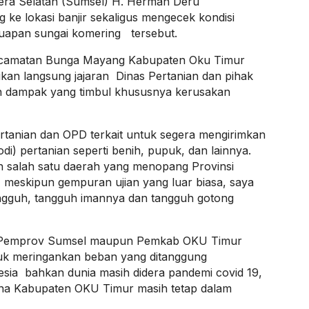
era Selatan (Sumsel) H. Herman Deru
e lokasi banjir sekaligus mengecek kondisi
 luapan sungai komering tersebut.
ecamatan Bunga Mayang Kabupaten Oku Timur
ikan langsung jajaran Dinas Pertanian dan pihak
n dampak yang timbul khususnya kerusakan
ertanian dan OPD terkait untuk segera mengirimkan
i) pertanian seperti benih, pupuk, dan lainnya.
salah satu daerah yang menopang Provinsi
meskipun gempuran ujian yang luar biasa, saya
angguh, tangguh imannya dan tangguh gotong
tu Pemprov Sumsel maupun Pemkab OKU Timur
uk meringankan beban yang ditanggung
nesia bahkan dunia masih didera pandemi covid 19,
na Kabupaten OKU Timur masih tetap dalam