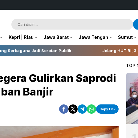
Kepri | RIau
Jawa Barat
Jawa Tengah
Sumut
an Publik
Jelang HUT RI, 3 Sumur Infill Baru di Zon
TOP
gera Gulirkan Saprodi
rban Banjir
Copy Link
1