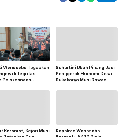
ti Wonosobo Tegaskan
Suhartini Ubah Pinang Jadi
ngnya Integritas
Penggerak Ekonomi Desa
m Pelaksanaan
Sukakarya Musi Rawas
des 2026
t Keramat, Kejari Musi
Kapolres Wonosobo
s Tetapkan Dua
Berganti, AKBP Ricky