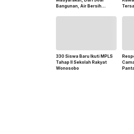
Bangunan, Air Bersih
Ters
Hingga Pergub Seismik
Dana
330 Siswa Baru Ikuti MPLS
Respo
Tahap II Sekolah Rakyat
Cama
Wonosobo
Pant