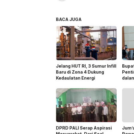
BACA JUGA
Jelang HUT RI, 3 Sumur Infill
Bupa
Baru di Zona 4 Dukung
Penti
Kedaulatan Energi
dala
Pilka
DPRD PALI Serap Aspirasi
Jum’a
Masyarakat, Dari Soal
Rawa