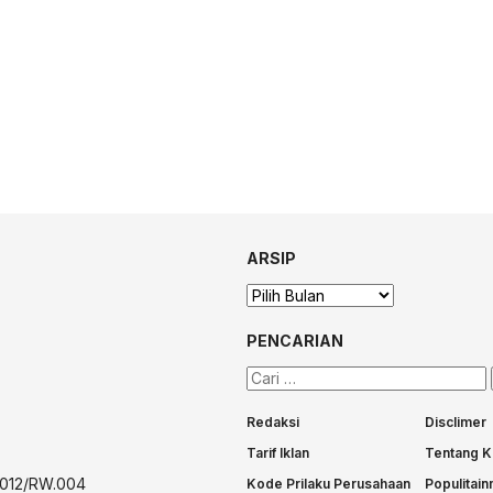
ARSIP
Arsip
PENCARIAN
Cari
untuk:
Redaksi
Disclimer
Tarif Iklan
Tentang K
T.012/RW.004
Kode Prilaku Perusahaan
Populitai