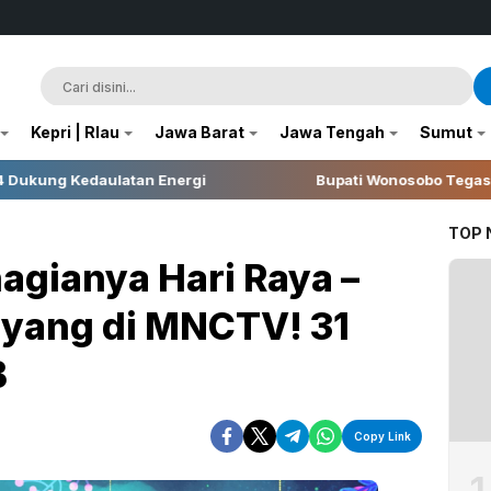
Kepri | RIau
Jawa Barat
Jawa Tengah
Sumut
tan Energi
Bupati Wonosobo Tegaskan Pentingnya In
TOP
hagianya Hari Raya –
ayang di MNCTV! 31
B
Copy Link
1