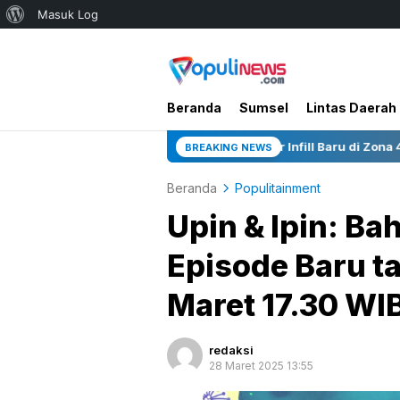
Tentang
Masuk Log
WordPress
Beranda
Sumsel
Lintas Daerah
Jelang HUT RI, 3 Sumur Infill Baru di Zona 4 Dukung Kedaula
BREAKING NEWS
Beranda
Populitainment
Upin & Ipin: Ba
Episode Baru t
Maret 17.30 WI
redaksi
28 Maret 2025 13:55