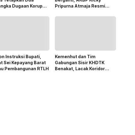
angka Dugaan Korupsi
Pripurna Atmaja Resmi
 PSR
Menjabat
n Instruksi Bupati,
Kemenhut dan Tim
t Sei Kepayang Barat
Gabungan Sisir KHDTK
au Pembangunan RTLH
Benakat, Lacak Koridor
Gajah Sumatera