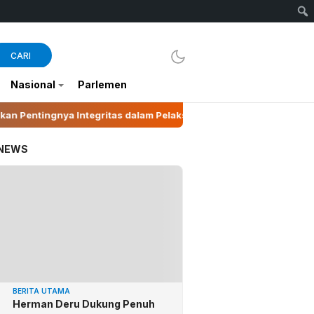
CARI
Nasional
Parlemen
tegritas dalam Pelaksanaan Pilkades 2026
Suhartin
 NEWS
BERITA UTAMA
Herman Deru Dukung Penuh